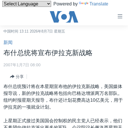
Powered by
Translate
无
障
碍
中国时间 13:11 2026年8月7日 星期五
主页
链
新闻
接
美国
布什总统将宣布伊拉克新战略
跳
中国
转
2007年1月7日 08:00
台湾
到
分享
内
港澳
容
布什总统预计将在本星期宣布他的伊拉克新战略，美国媒体
国际
跳
报导说，新的伊拉克战略将包括向巴格达增派两万名部队。
转
分类新闻
最新国际新闻
纽约时报星期天报导，布什还计划花费高达10亿美元，用于
到
伊拉克的一项就业计划。
美中关系
印太
经济·金融·贸易
导
航
热点专题
中东
人权·法律·宗教
上星期正式接过美国国会控制权的民主党人已经表示，他们
跳
不希望向伊拉克派出更多的军队。众议院议长佩洛西星期天