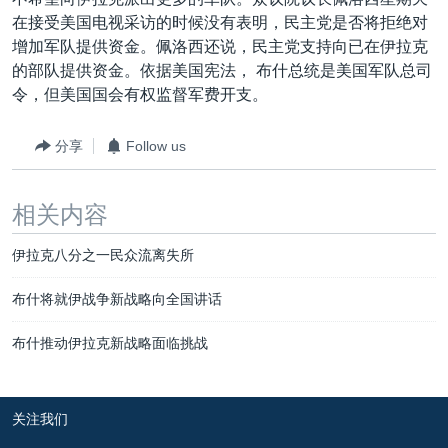
VOA视频
欧洲
科教·文娱·体健
白宫要闻
转
在接受美国电视采访的时候没有表明，民主党是否将拒绝对
到
VOA今日焦点
非洲
军事
国会报道
增加军队提供资金。佩洛西还说，民主党支持向已在伊拉克
检
的部队提供资金。依据美国宪法， 布什总统是美国军队总司
中文广播
美洲
劳工
美中关系
索
令，但美国国会有权监督军费开支。
全球议题
环境
美国建国250周年
关注我们
分享
Follow us
埃博拉疫情
美国之音专访
相关内容
重要讲话与声明
伊拉克八分之一民众流离失所
台海两岸关系
其他语言网站
南中国海争端
布什将就伊战争新战略向全国讲话
关注西藏
布什推动伊拉克新战略面临挑战
关注新疆
GEN Z 看美国
关注我们