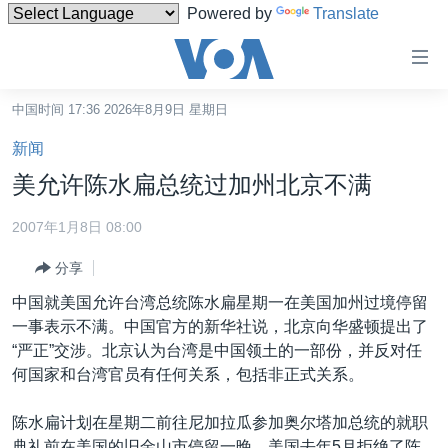
Powered by
Translate
无
障
碍
中国时间 17:36 2026年8月9日 星期日
主页
链
新闻
接
美国
美允许陈水扁总统过加州北京不满
跳
中国
转
2007年1月8日 08:00
台湾
到
分享
内
港澳
容
中国就美国允许台湾总统陈水扁星期一在美国加州过境停留
国际
跳
一事表示不满。中国官方的新华社说，北京向华盛顿提出了
转
分类新闻
最新国际新闻
“严正”交涉。北京认为台湾是中国领土的一部份，并反对任
到
何国家和台湾官员有任何关系，包括非正式关系。
美中关系
印太
经济·金融·贸易
导
航
热点专题
中东
人权·法律·宗教
陈水扁计划在星期二前往尼加拉瓜参加奥尔塔加总统的就职
跳
典礼前在美国的旧金山市停留一晚。美国去年5月拒绝了陈