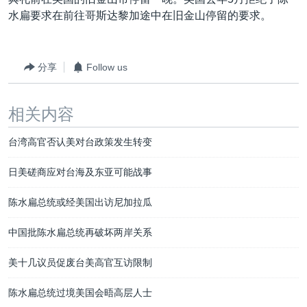
VOA视频
欧洲
科教·文娱·体健
白宫要闻
转
水扁要求在前往哥斯达黎加途中在旧金山停留的要求。
到
VOA今日焦点
非洲
军事
国会报道
检
中文广播
美洲
劳工
美中关系
索
分享
Follow us
全球议题
环境
美国建国250周年
关注我们
埃博拉疫情
相关内容
美国之音专访
台湾高官否认美对台政策发生转变
重要讲话与声明
日美磋商应对台海及东亚可能战事
台海两岸关系
其他语言网站
陈水扁总统或经美国出访尼加拉瓜
南中国海争端
关注西藏
中国批陈水扁总统再破坏两岸关系
关注新疆
美十几议员促废台美高官互访限制
GEN Z 看美国
陈水扁总统过境美国会晤高层人士