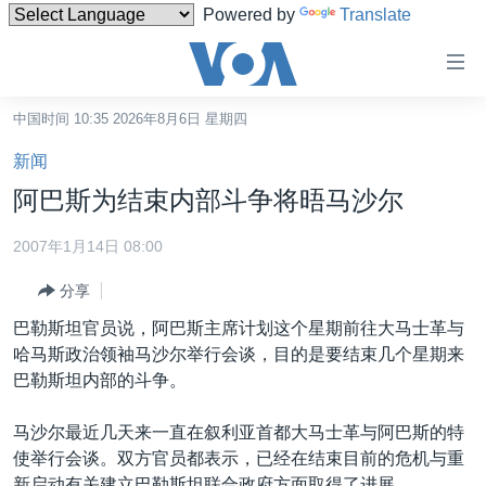
Powered by
Translate
无
障
碍
中国时间 10:35 2026年8月6日 星期四
主页
链
新闻
接
美国
阿巴斯为结束内部斗争将晤马沙尔
跳
中国
转
2007年1月14日 08:00
台湾
到
分享
内
港澳
容
巴勒斯坦官员说，阿巴斯主席计划这个星期前往大马士革与
国际
跳
哈马斯政治领袖马沙尔举行会谈，目的是要结束几个星期来
转
分类新闻
最新国际新闻
巴勒斯坦内部的斗争。
到
美中关系
印太
经济·金融·贸易
导
马沙尔最近几天来一直在叙利亚首都大马士革与阿巴斯的特
航
热点专题
中东
人权·法律·宗教
使举行会谈。双方官员都表示，已经在结束目前的危机与重
跳
新启动有关建立巴勒斯坦联合政府方面取得了进展。