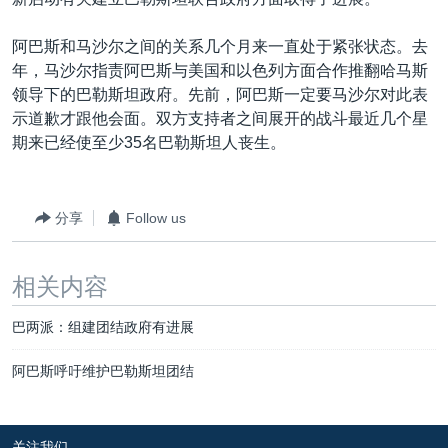
VOA视频
欧洲
科教·文娱·体健
白宫要闻
转
到
VOA今日焦点
非洲
军事
国会报道
阿巴斯和马沙尔之间的关系几个月来一直处于紧张状态。去
检
年，马沙尔指责阿巴斯与美国和以色列方面合作推翻哈马斯
中文广播
美洲
劳工
美中关系
索
领导下的巴勒斯坦政府。先前，阿巴斯一定要马沙尔对此表
全球议题
环境
美国建国250周年
示道歉才跟他会面。双方支持者之间展开的战斗最近几个星
关注我们
期来已经使至少35名巴勒斯坦人丧生。
埃博拉疫情
美国之音专访
分享
Follow us
重要讲话与声明
台海两岸关系
其他语言网站
相关内容
南中国海争端
巴两派：组建团结政府有进展
关注西藏
关注新疆
阿巴斯呼吁维护巴勒斯坦团结
GEN Z 看美国
关注我们