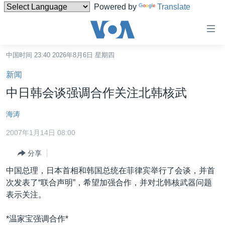
Powered by
Translate
无
障
碍
中国时间 23:40 2026年8月6日 星期四
主页
链
新闻
接
美国
中日韩会谈强调合作关注北韩核武
跳
中国
转
海涛
台湾
到
2007年1月14日 08:00
内
港澳
容
分享
国际
跳
中国总理，日本首相和韩国总统在菲律宾举行了会谈，并首
转
分类新闻
最新国际新闻
次发表了“联合声明”，希望加强合作，并对北韩核武器问题
到
美中关系
印太
经济·金融·贸易
表示关注。
导
航
热点专题
中东
人权·法律·宗教
*温家宝强调合作*
跳