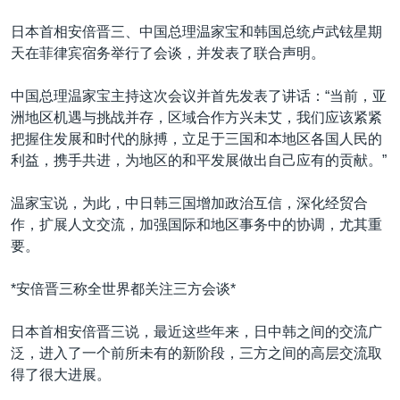
VOA视频
欧洲
科教·文娱·体健
白宫要闻
转
日本首相安倍晋三、中国总理温家宝和韩国总统卢武铉星期
到
VOA今日焦点
非洲
军事
国会报道
天在菲律宾宿务举行了会谈，并发表了联合声明。
检
中文广播
美洲
劳工
美中关系
索
中国总理温家宝主持这次会议并首先发表了讲话：“当前，亚
全球议题
环境
美国建国250周年
洲地区机遇与挑战并存，区域合作方兴未艾，我们应该紧紧
关注我们
埃博拉疫情
把握住发展和时代的脉搏，立足于三国和本地区各国人民的
利益，携手共进，为地区的和平发展做出自己应有的贡献。”
美国之音专访
重要讲话与声明
温家宝说，为此，中日韩三国增加政治互信，深化经贸合
作，扩展人文交流，加强国际和地区事务中的协调，尤其重
台海两岸关系
其他语言网站
要。
南中国海争端
*安倍晋三称全世界都关注三方会谈*
关注西藏
关注新疆
日本首相安倍晋三说，最近这些年来，日中韩之间的交流广
泛，进入了一个前所未有的新阶段，三方之间的高层交流取
GEN Z 看美国
得了很大进展。