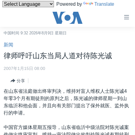
Powered by
Translate
无
障
碍
中国时间 9:32 2026年8月9日 星期日
主页
链
新闻
接
美国
律师呼吁山东当局人道对待陈光诚
跳
中国
转
2007年1月15日 08:00
台湾
到
分享
内
港澳
容
在山东省法庭做出终审判决，维持对盲人维权人士陈光诚4
国际
跳
年零3个月有期徒刑的原判之后，陈光诚的律师星期一到山
转
分类新闻
最新国际新闻
东临沂和他会面，并且向有关部门提出了保外就医、监外执
到
行的申请。
美中关系
印太
经济·金融·贸易
导
航
热点专题
中东
人权·法律·宗教
中国官方媒体星期五报导，山东省临沂中级法院对陈光诚案
跳
件做出终审宣判，维持一审法院做出的判处陈光诚有期徒刑