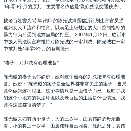
VOA视频
欧洲
科教·文娱·体健
白宫要闻
转
4年零3个月的原判，主要罪名依然是“聚众扰乱交通秩序”。
到
VOA今日焦点
非洲
军事
国会报道
检
被老百姓誉为“赤脚律师”的陈光诚揭露临沂计划生育官员强
中文广播
美洲
劳工
美中关系
索
迫妇女人工流产和绝育、以满足上级规定的人口控制指标的
全球议题
环境
美国建国250周年
暴力行为后受到地方当局的打压。 2007年1月12日，临沂市
关注我们
中级人民法院宣布维持对陈光诚的一审判决。陈光诚在一审
埃博拉疫情
中被判处4年零3个月的有期徒刑。
美国之音专访
*妻子：对判决有心理准备*
重要讲话与声明
台海两岸关系
陈光诚的妻子袁伟静说，她对这个最终的判决结果有心理准
其他语言网站
备。她说：“陈光诚的案子是全世界都非常关注的案子，当局
南中国海争端
竟然做到这种程度。这个事情只是一面镜子而已，反映了我
关注西藏
们这个小地方的执法环境以及老百姓的生活是什么情况。我
觉得这些都很清楚了。”
关注新疆
GEN Z 看美国
陈光诚夫妇有两个孩子，大的三岁半，由袁伟静的母亲照
看，小的将近一岁半，由袁伟静自己照看。除此之外，袁伟