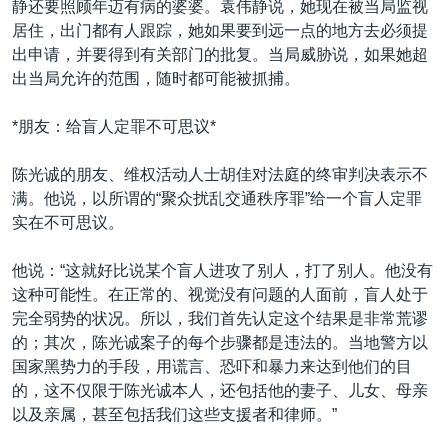
静还要照顾年迈有病的婆婆。袁伟静说，她现在被当局监视
居住，出门都有人跟踪，她如果要到远一点的地方去必须提
出申请，并要得到有关部门的批复。当局威胁说，如果她超
出当局允许的范围，随时都可能被抓捕。
*朋友：给盲人定罪不可思议*
陈光诚的朋友、维权活动人士胡佳对法庭的终审判决表示不
满。他说，以所谓的“聚众扰乱交通秩序罪”给一个盲人定罪
实在不可思议。
他说：“这就好比说某个盲人进攻了别人，打了别人。他没有
这种可能性。在正常的、视觉没有问题的人面前，盲人处于
完全弱势的状况。所以，我们首先认定这个结果是非常荒谬
的；其次，陈光诚案子的每个步骤都是违法的。当地警方以
国家黑势力的手段，用谎言、恐吓和暴力来达到他们的目
的，这不仅限于陈光诚本人，还包括他的妻子、儿女、母亲
以及亲属，甚至包括我们这些支援者和律师。”