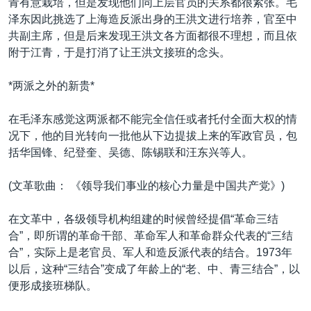
青有意栽培，但是发现他们同上层官员的关系都很紧张。毛
泽东因此挑选了上海造反派出身的王洪文进行培养，官至中
共副主席，但是后来发现王洪文各方面都很不理想，而且依
附于江青，于是打消了让王洪文接班的念头。
*两派之外的新贵*
在毛泽东感觉这两派都不能完全信任或者托付全面大权的情
况下，他的目光转向一批他从下边提拔上来的军政官员，包
括华国锋、纪登奎、吴德、陈锡联和汪东兴等人。
(文革歌曲： 《领导我们事业的核心力量是中国共产党》)
在文革中，各级领导机构组建的时候曾经提倡“革命三结
合”，即所谓的革命干部、革命军人和革命群众代表的“三结
合”，实际上是老官员、军人和造反派代表的结合。1973年
以后，这种“三结合”变成了年龄上的“老、中、青三结合”，以
便形成接班梯队。