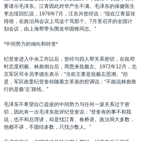
要请示毛泽东。江青因此对华产生不满。毛泽东的保健医生
李志绥回忆说，1976年7月，汪东兴曾经说：“现在江青嚣张
得很，在政治局会议上骂这个骂那个。7月里召开的全国计
划会议，由上海帮带头围攻华国锋同志。”
*中间势力的倾向和转变*
纪登奎进入中央工作以后，曾经与四人帮关系密切，在批邓
时态度积极。林彪倒台后，周恩来批极左。1972年12月，北
京军区司令员李德生表示：“当前主要是批极左思潮。”但
是，军区政委纪登奎却随着文革派的腔调说：“不能说林彪推
行的是极‘左’路线。”
毛泽东不希望自己提拔的中间势力与任何一派关系过于密
切，因此有一次毛泽东批评纪登奎说：“登奎有的事不和我
说，也不和总理讲，却是找江青、春桥讲。政治局大多数，
他都不讲，不团结多数，只找少数人。”