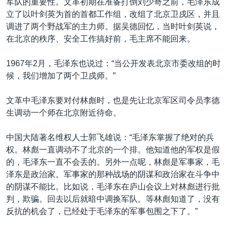
军队的重要性。文革初期在准备打倒刘少奇之前，毛泽东成
立了以叶剑英为首的首都工作组，改组了北京卫戍区，并且
调进了两个野战军的主力师。据吴德回忆，当时叶剑英说，
在北京的秩序、安全工作搞好前，毛主席不能回来。
1967年2月，毛泽东也说过：“当公开发表北京市委改组的时
候，我们增加了两个卫戍师。”
文革中毛泽东要对付林彪时，也是先让北京军区司令员李德
生调动一个师在北京附近待命。
中国大陆著名维权人士郭飞雄说：“毛泽东掌握了绝对的兵
权。林彪一直调动不了北京的一个排。他知道他的军权是假
的，毛泽东一直不会丢的。另外一点呢，林彪是军事家，毛
泽东是政治家。军事家的那种战场的阴谋和政治家在斗争中
的阴谋不能比。比如说，毛泽东在庐山会议上对林彪进行批
判，欺骗。回去以后就暗中调换军队。等林彪知道了，没有
反抗的机会了，已经处于毛泽东的军事包围之下了。”