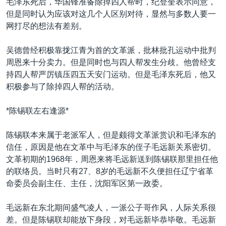
毛泽东死后，华国锋准备除掉四人帮时，纪登奎表示同意，
但是同时认为应该对这几个人区别对待，显然与多数人要一
网打尽的想法有差别。
吴德曾经积极靠拢江青为首的文革派，批林批孔运动中批判
周恩来十分卖力。但是同时也与四人帮发生分歧。他曾经支
持四人帮严厉镇压四五天安门运动。但是毛泽东死后，他又
积极参与了除掉四人帮的活动。
*陈锡联左右逢源*
陈锡联本来属于老派军人，但是颇得文革派赏识和毛泽东的
信任，原因是他在文革中与毛泽东的侄子毛远新关系密切。
文革初期的1968年，周恩来将毛远新送到陈锡联那里担任他
的联络员。当时只有27、8岁的毛远新不久便担任辽宁省革
命委员会副主任、主任，沈阳军区第一政委。
毛远新在东北期间盛气凌人，一派公子哥作风，人际关系很
差。但是陈锡联却能放下身段，对毛远新毕恭毕敬。毛远新