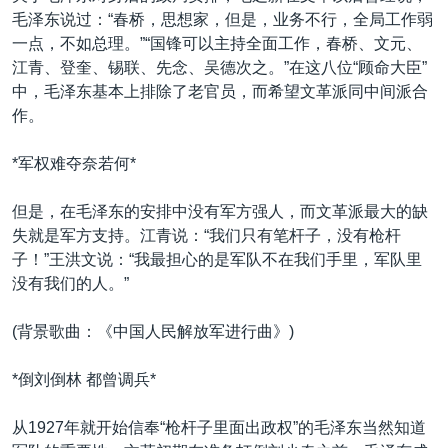
毛泽东说过：“春桥，思想家，但是，业务不行，全局工作弱
一点，不如总理。”“国锋可以主持全面工作，春桥、文元、
江青、登奎、锡联、先念、吴德次之。”在这八位“顾命大臣”
中，毛泽东基本上排除了老官员，而希望文革派同中间派合
作。
*军权难夺奈若何*
但是，在毛泽东的安排中没有军方强人，而文革派最大的缺
失就是军方支持。江青说：“我们只有笔杆子，没有枪杆
子！”王洪文说：“我最担心的是军队不在我们手里，军队里
没有我们的人。”
(背景歌曲：《中国人民解放军进行曲》)
*倒刘倒林 都曾调兵*
从1927年就开始信奉“枪杆子里面出政权”的毛泽东当然知道