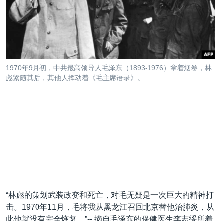
VOA视频
欧洲
科教·文娱·体健
白宫要闻
转
到
VOA今日焦点
非洲
军事
国会报道
检
中文广播
美洲
劳工
美中关系
索
全球议题
环境
美国建国250周年
关注我们
1970年9月初，中共最高领导人毛泽东（1893-1976）拿着烟卷，林
埃博拉疫情
彪紧随其后，其他人挥动着《毛主席语录》。
美国之音专访
重要讲话与声明
台海两岸关系
其他语言网站
南中国海争端
关注西藏
关注新疆
“林彪的策划武装政变和死亡，对毛无疑是一次巨大的精神打
GEN Z 看美国
击。1970年11月，毛将我从黑龙江召回北京替他治肺炎，从
此他就没有完全恢复。”-- 摘自毛泽东的保健医生李志绥所着