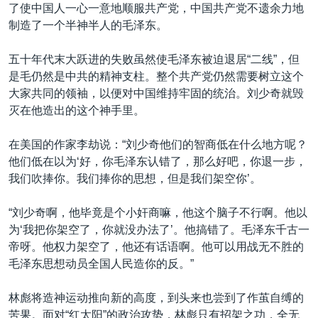
了使中国人一心一意地顺服共产党，中国共产党不遗余力地
制造了一个半神半人的毛泽东。
五十年代末大跃进的失败虽然使毛泽东被迫退居“二线”，但
是毛仍然是中共的精神支柱。整个共产党仍然需要树立这个
大家共同的领袖，以便对中国维持牢固的统治。刘少奇就毁
灭在他造出的这个神手里。
在美国的作家李劫说：“刘少奇他们的智商低在什么地方呢？
他们低在以为‘好，你毛泽东认错了，那么好吧，你退一步，
我们吹捧你。我们捧你的思想，但是我们架空你’。
“刘少奇啊，他毕竟是个小奸商嘛，他这个脑子不行啊。他以
为‘我把你架空了，你就没办法了’。他搞错了。毛泽东千古一
帝呀。他权力架空了，他还有话语啊。他可以用战无不胜的
毛泽东思想动员全国人民造你的反。”
林彪将造神运动推向新的高度，到头来也尝到了作茧自缚的
苦果。面对“红太阳”的政治攻势，林彪只有招架之功，全无