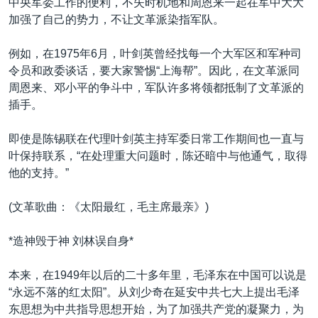
中央军委工作的便利，不失时机地和周恩来一起在军中大大
加强了自己的势力，不让文革派染指军队。
例如，在1975年6月，叶剑英曾经找每一个大军区和军种司
令员和政委谈话，要大家警惕“上海帮”。因此，在文革派同
周恩来、邓小平的争斗中，军队许多将领都抵制了文革派的
插手。
即使是陈锡联在代理叶剑英主持军委日常工作期间也一直与
叶保持联系，“在处理重大问题时，陈还暗中与他通气，取得
他的支持。”
(文革歌曲：《太阳最红，毛主席最亲》)
*造神毁于神 刘林误自身*
本来，在1949年以后的二十多年里，毛泽东在中国可以说是
“永远不落的红太阳”。从刘少奇在延安中共七大上提出毛泽
东思想为中共指导思想开始，为了加强共产党的凝聚力，为