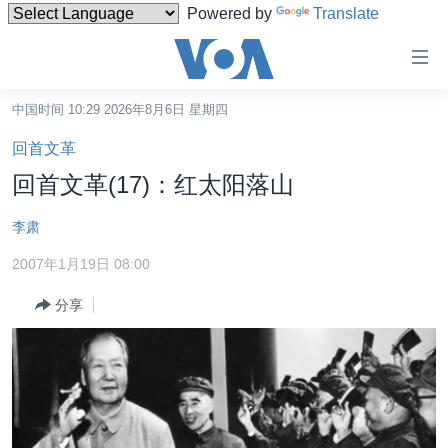
Powered by
Translate
无
障
碍
中国时间 10:29 2026年8月6日 星期四
主页
链
回首文革
接
美国
回首文革(17)：红太阳落山
跳
中国
转
李肃
台湾
到
2007年1月19日 08:00
内
港澳
容
分享
国际
跳
转
分类新闻
最新国际新闻
到
美中关系
印太
经济·金融·贸易
导
航
热点专题
中东
人权·法律·宗教
跳