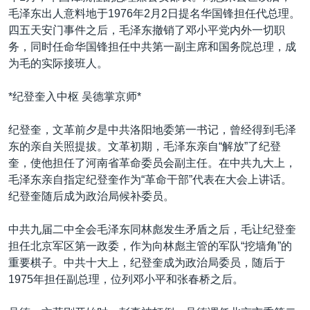
毛泽东出人意料地于1976年2月2日提名华国锋担任代总理。
四五天安门事件之后，毛泽东撤销了邓小平党内外一切职
务，同时任命华国锋担任中共第一副主席和国务院总理，成
为毛的实际接班人。
*纪登奎入中枢 吴德掌京师*
纪登奎，文革前夕是中共洛阳地委第一书记，曾经得到毛泽
东的亲自关照提拔。文革初期，毛泽东亲自“解放”了纪登
奎，使他担任了河南省革命委员会副主任。在中共九大上，
毛泽东亲自指定纪登奎作为“革命干部”代表在大会上讲话。
纪登奎随后成为政治局候补委员。
中共九届二中全会毛泽东同林彪发生矛盾之后，毛让纪登奎
担任北京军区第一政委，作为向林彪主管的军队“挖墙角”的
重要棋子。中共十大上，纪登奎成为政治局委员，随后于
1975年担任副总理，位列邓小平和张春桥之后。