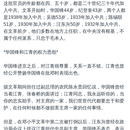
这批官员的年龄都在四、五十岁，都是二十世纪三十年代加
入中共。文革开始时，华国锋44岁，纪登奎43岁，两个人都
是1938年加入中共；吴德53岁，1933年加入中共；陈锡联
51岁，1930年加入中共；汪东兴50岁，1932年加入中共。
在文革前夕，他们多数在地方上任职，在中央没有根基，不
属于任何派系，只忠于毛本人。
*华国锋和江青的权力恩怨*
华国锋进京之后，对江青很尊重，关系一直不错。江青也曾
经公开赞扬华国锋在批邓时表现出色。
据文革期间担任过副总理的农民陈永贵回忆说，华国锋曾经
当着江青、张春桥的面讲过：江青同志，我永远听你的，当
你的忠实助手。对主席的一家，我们世世代代都要忠于和爱
护，在任何时候都不做损害主席一家的任何事情。
但是，在邓小平文革中第二次被打倒以后，汪东兴曾经在政
治局会议上提议江青担任中共副主席，华国锋不表态，表示