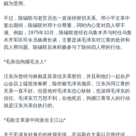
颇为受用。
不过，陈锡联与老官员也一直保持密切关系。邓小平文革中
复出期间，陈锡联对邓十分尊重，同时内心里对四人帮不
满。例如，1975年10月，陈锡联曾经在乌鲁木齐与时任乌鲁
木齐军区司令员杨勇长谈，主要是谈毛泽东对江青的批评和
四人帮问题。陈锡联后来积极参与了除掉四人帮的行动。
*毛亲信拘捕毛夫人*
汪东兴曾经与林彪及其亲信关系密切，并且和他们一起在庐
山会议上猛批张春桥，险些被毛泽东抛弃。汪东兴同江青的
关系一直不好。但是他对毛泽东忠心耿耿，也深得毛泽东的
信任。毛泽东万万想不到，在他死后，拘捕江青等人的行动
就是汪东兴亲自执行的。
*毛盼文革派中间派合主江山*
关于毛泽东对身后的政局安排，毛远新在文革以后曾经说，