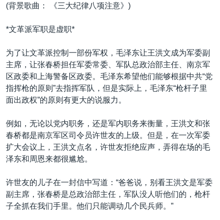
(背景歌曲： 《三大纪律八项注意》)
*文革派军职是虚职*
为了让文革派控制一部份军权，毛泽东让王洪文成为军委副
主席，让张春桥担任军委常委、军队总政治部主任、南京军
区政委和上海警备区政委。毛泽东希望他们能够根据中共“党
指挥枪的原则”去指挥军队，但是实际上，毛泽东“枪杆子里
面出政权”的原则有更大的说服力。
例如，无论以党内职务，还是军内职务来衡量，王洪文和张
春桥都是南京军区司令员许世友的上级。但是，在一次军委
扩大会议上，王洪文点名，许世友拒绝应声，弄得在场的毛
泽东和周恩来都很尴尬。
许世友的儿子在一封信中写道：“爸爸说，别看王洪文是军委
副主席，张春桥是总政治部主任，军队没人听他们的，枪杆
子全抓在我们手里。他们只能调动几个民兵师。”