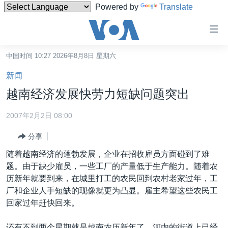
Powered by
Translate
无
障
碍
中国时间 10:27 2026年8月8日 星期六
主页
链
新闻
接
美国
越南经济发展快劳力短缺问题突出
跳
中国
转
2007年2月2日 08:00
台湾
到
分享
内
港澳
容
随着越南经济的蓬勃发展，企业在招收雇员方面碰到了难
国际
跳
题。由于缺少雇员，一些工厂的产量低于生产能力。随着农
转
分类新闻
最新国际新闻
历新年就要到来，在城里打工的农民回到农村老家过年，工
到
厂和企业人手短缺的现像就更为凸显。雇主希望这些农民工
美中关系
印太
经济·金融·贸易
导
回家过年赶快回来。
航
热点专题
中东
人权·法律·宗教
跳
还有不到两个星期就是越南农历新年了，河内的街道上已经