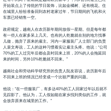
VOA视频
欧洲
科教·文娱·体健
白宫要闻
转
开始装点上了传统的节日装饰，比如金橘树、还有桃花。住
到
VOA今日焦点
非洲
军事
国会报道
在城里人纷纷准备回到农村老家过年，节日期间的飞机和火
检
车票已经销售一空。
中文广播
美洲
劳工
美中关系
索
全球议题
环境
美国建国250周年
政府规定，越南人在农历新年期间放假一星期。但是每年都
关注我们
有一些人在家多呆上几天。也有的人乾脆就在别的地方找事
埃博拉疫情
儿做，抛弃了原来的雇主。河内一家服装厂人士部门的负责
美国之音专访
人裴文寿说，工人的这种习惯着实让雇主头疼。他说：“公司
70%的工人过完年后都会及时回来上班，20%的人会拖延回
重要讲话与声明
来的时间，另外10%乾脆就不回来。”
台海两岸关系
其他语言网站
越南社会和劳动科学研究所的负责人阮友容说，农历新年后
南中国海争端
不回来上班的情况已经变成一个比较严重的问题。
关注西藏
他说：“在一些服装厂，有多达40%的工人回家过年以后就不
关注新疆
见踪影了。他认为，工人假如能在家乡找到类似的工作，就
GEN Z 看美国
会放弃原来在城里的工作。”