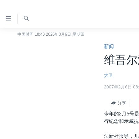
无
障
碍
检
中国时间 18:43 2026年8月6日 星期四
主页
索
链
新闻
美国
接
维吾尔
中国
跳
转
台湾
大卫
到
港澳
内
2007年2月6日 08:
容
国际
跳
分类新闻
分享
最新国际新闻
转
到
今年的2月5号
美中关系
印太
经济·金融·贸易
导
行纪念和示威抗
热点专题
中东
人权·法律·宗教
航
跳
法新社报导，几
VOA视频
欧洲
科教·文娱·体健
白宫要闻