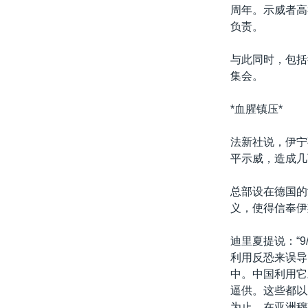
转
周年。示威者高
VOA今日焦点
非洲
军事
国会报道
到
负责。
检
中文广播
美洲
劳工
美中关系
索
与此同时，包括
全球议题
环境
美国建国250周年
集会。
埃博拉疫情
*血腥镇压*
美国之音专访
法新社说，伊宁
重要讲话与声明
平示威，造成几
台海两岸关系
总部设在德国的
南中国海争端
义，使得信奉伊
关注西藏
迪里夏提说：“
关注新疆
利用反恐来误导
GEN Z 看美国
中。中国利用它
逼供。这些都以
为止，在亚洲穆