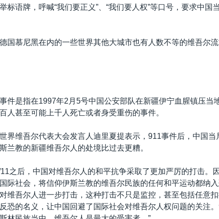
举标语牌，呼喊“我们要正义”、“我们要人权”等口号，要求中国
德国慕尼黑在内的一些世界其他大城市也有人数不等的维吾尔流
事件是指在1997年2月5号中国公安部队在新疆伊宁血腥镇压当
百人甚至可能上千人死亡或者身受重伤的事件。
世界维吾尔代表大会发言人迪里夏提表示，911事件后，中国当
斯兰教的新疆维吾尔人的处境比过去更糟。
9/11之后，中国对维吾尔人的和平抗争采取了更加严厉的打击。
国际社会，将信仰伊斯兰教的维吾尔民族的任何和平运动都纳入
对维吾尔人进一步打击，这种打击不只是监控，甚至包括任意扣
反恐的名义，让中国回避了国际社会对维吾尔人权问题的关注。9
斯林民族当中，维吾尔人是最大的受害者。”