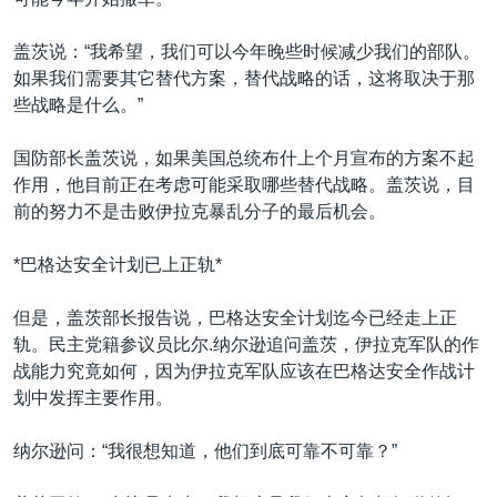
VOA视频
欧洲
科教·文娱·体健
白宫要闻
转
到
VOA今日焦点
非洲
军事
国会报道
盖茨说：“我希望，我们可以今年晚些时候减少我们的部队。
检
如果我们需要其它替代方案，替代战略的话，这将取决于那
中文广播
美洲
劳工
美中关系
索
些战略是什么。”
全球议题
环境
美国建国250周年
关注我们
国防部长盖茨说，如果美国总统布什上个月宣布的方案不起
埃博拉疫情
作用，他目前正在考虑可能采取哪些替代战略。盖茨说，目
美国之音专访
前的努力不是击败伊拉克暴乱分子的最后机会。
重要讲话与声明
*巴格达安全计划已上正轨*
台海两岸关系
其他语言网站
但是，盖茨部长报告说，巴格达安全计划迄今已经走上正
南中国海争端
轨。民主党籍参议员比尔.纳尔逊追问盖茨，伊拉克军队的作
关注西藏
战能力究竟如何，因为伊拉克军队应该在巴格达安全作战计
划中发挥主要作用。
关注新疆
GEN Z 看美国
纳尔逊问：“我很想知道，他们到底可靠不可靠？”