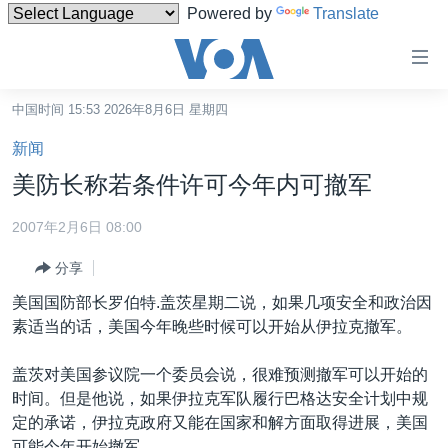
Powered by
Translate
无
障
碍
中国时间 15:53 2026年8月6日 星期四
主页
链
新闻
接
美国
美防长称若条件许可今年内可撤军
跳
中国
转
2007年2月6日 08:00
台湾
到
分享
内
港澳
容
美国国防部长罗伯特.盖茨星期二说，如果几项安全和政治因
国际
跳
素适当的话，美国今年晚些时候可以开始从伊拉克撤军。
转
分类新闻
最新国际新闻
到
盖茨对美国参议院一个委员会说，很难预测撤军可以开始的
美中关系
印太
经济·金融·贸易
导
时间。但是他说，如果伊拉克军队履行巴格达安全计划中规
航
热点专题
中东
人权·法律·宗教
定的承诺，伊拉克政府又能在国家和解方面取得进展，美国
跳
可能今年开始撤军。