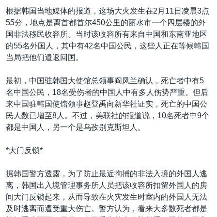
VOA视频
欧洲
科教·文娱·体健
白宫要闻
转
根据韩国当地媒体的报道，这场大火发生在2月11日凌晨3点
到
VOA今日焦点
非洲
军事
国会报道
55分，地点是离首都首尔450公里的丽水市一个四层楼的外
检
国非法移民收容所。当时该收容所有来自中国和东南亚地区
中文广播
美洲
劳工
美中关系
索
的55名外国人，其中有42名中国公民，这些人正在等候韩国
全球议题
环境
美国建国250周年
当局把他们遣返回国。
关注我们
埃博拉疫情
最初，中国驻韩国大使馆总领事阎凤兰确认，死亡者中有5
美国之音专访
名中国公民，18名受伤者的中国人中有多人伤势严重。但后
来中国驻韩国使馆领事赵登禹向新华社证实，死亡的中国公
重要讲话与声明
民人数已增至8人。不过，美联社的报道说，10名死者中9个
台海两岸关系
都是中国人，另一个是乌孜别克斯坦人。
其他语言网站
南中国海争端
*大门反锁*
关注西藏
据韩国警方透露，为了防止最近拘捕的非法入境的外国人逃
关注新疆
离，韩国出入境管理事务所人员把该收容所扣留外国人的房
GEN Z 看美国
间大门反锁起来，从而导致在火灾发生时室内的外国人无法
及时逃离而遭受重大伤亡。警方认为，看来大多数死者都是