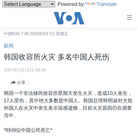
Powered by
Translate
无
障
碍
中国时间 7:40 2026年8月7日 星期五
主页
链
新闻
接
美国
韩国收容所火灾 多名中国人死伤
跳
中国
转
2007年2月11日 08:00
台湾
到
分享
内
港澳
容
韩国一个非法移民收容所星期天发生火灾，造成10人丧生，
国际
跳
17人受伤，其中绝大多数是中国人。韩国总理韩明淑对大批
转
分类新闻
最新国际新闻
外国人在火灾中丧生表示深感遗憾，目前火灾原因仍在调查
到
当中。
美中关系
印太
经济·金融·贸易
导
航
热点专题
中东
人权·法律·宗教
*8到9位中国公民死亡*
跳