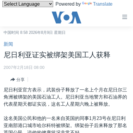
Powered by
Translate
无
障
碍
中国时间 8:58 2026年8月9日 星期日
主页
链
新闻
接
美国
尼日利亚证实被绑架美国工人获释
跳
中国
转
2007年2月18日 08:00
台湾
到
分享
内
港澳
容
尼日利亚官方表示，武装份子释放了一名上个月在尼日尔三
国际
跳
角洲被绑架的美国石油工人。尼日利亚当地警方和石油界的
转
分类新闻
最新国际新闻
代表星期天都证实说，这名工人星期六晚上被释放。
到
美中关系
印太
经济·金融·贸易
导
这名美国公民和他的一名来自英国的同事1月23号在尼日利
航
热点专题
中东
人权·法律·宗教
亚南部港口城市哈尔科特被绑架。绑架份子后来释放了那名
跳
英国公民，说他的健康状况非常不好。