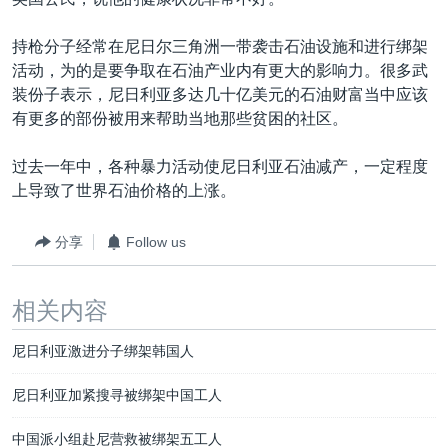
VOA视频
欧洲
科教·文娱·体健
白宫要闻
转
到
VOA今日焦点
非洲
军事
国会报道
持枪分子经常在尼日尔三角洲一带袭击石油设施和进行绑架
检
活动，为的是要争取在石油产业内有更大的影响力。很多武
中文广播
美洲
劳工
美中关系
索
装份子表示，尼日利亚多达几十亿美元的石油财富当中应该
全球议题
环境
美国建国250周年
有更多的部份被用来帮助当地那些贫困的社区。
关注我们
埃博拉疫情
过去一年中，各种暴力活动使尼日利亚石油减产，一定程度
美国之音专访
上导致了世界石油价格的上涨。
重要讲话与声明
分享
Follow us
台海两岸关系
其他语言网站
南中国海争端
相关内容
关注西藏
尼日利亚激进分子绑架韩国人
关注新疆
尼日利亚加紧搜寻被绑架中国工人
GEN Z 看美国
中国派小组赴尼营救被绑架五工人