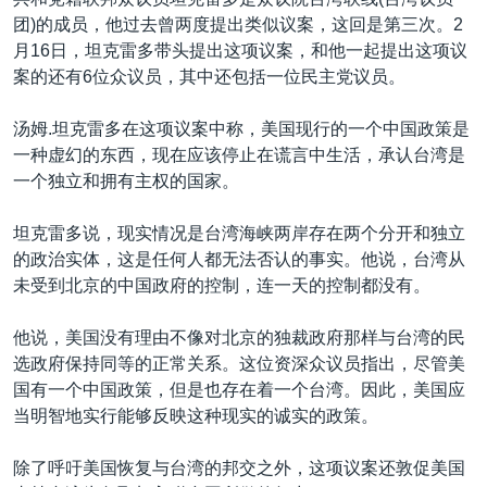
VOA视频
欧洲
科教·文娱·体健
白宫要闻
转
团)的成员，他过去曾两度提出类似议案，这回是第三次。2
到
VOA今日焦点
非洲
军事
国会报道
月16日，坦克雷多带头提出这项议案，和他一起提出这项议
检
案的还有6位众议员，其中还包括一位民主党议员。
中文广播
美洲
劳工
美中关系
索
全球议题
环境
美国建国250周年
汤姆.坦克雷多在这项议案中称，美国现行的一个中国政策是
关注我们
一种虚幻的东西，现在应该停止在谎言中生活，承认台湾是
埃博拉疫情
一个独立和拥有主权的国家。
美国之音专访
坦克雷多说，现实情况是台湾海峡两岸存在两个分开和独立
重要讲话与声明
的政治实体，这是任何人都无法否认的事实。他说，台湾从
台海两岸关系
未受到北京的中国政府的控制，连一天的控制都没有。
其他语言网站
南中国海争端
他说，美国没有理由不像对北京的独裁政府那样与台湾的民
关注西藏
选政府保持同等的正常关系。这位资深众议员指出，尽管美
国有一个中国政策，但是也存在着一个台湾。因此，美国应
关注新疆
当明智地实行能够反映这种现实的诚实的政策。
GEN Z 看美国
除了呼吁美国恢复与台湾的邦交之外，这项议案还敦促美国