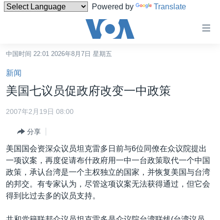
Powered by
Translate
无
障
碍
中国时间 22:01 2026年8月7日 星期五
主页
链
新闻
接
美国
美国七议员促政府改变一中政策
跳
中国
转
2007年2月19日 08:00
台湾
到
分享
内
港澳
容
美国国会资深众议员坦克雷多日前与6位同僚在众议院提出
国际
跳
一项议案，再度促请布什政府用一中一台政策取代一个中国
转
分类新闻
最新国际新闻
政策，承认台湾是一个主权独立的国家，并恢复美国与台湾
到
的邦交。有专家认为，尽管这项议案无法获得通过，但它会
美中关系
印太
经济·金融·贸易
导
得到比过去多的议员支持。
航
热点专题
中东
人权·法律·宗教
跳
共和党籍联邦众议员坦克雷多是众议院台湾联线(台湾议员