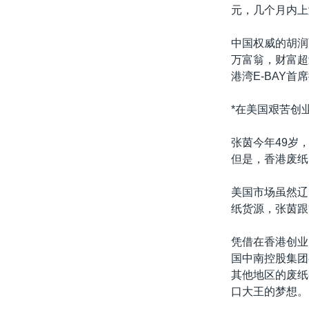
转
元，几个月内上
VOA今日焦点
非洲
军事
国会报道
到
检
中国权威的胡润
中文广播
美洲
劳工
美中关系
索
万富翁，财富超
全球议题
环境
美国建国250周年
港湾E-BAY
埃博拉疫情
*在美国艰苦创业
美国之音专访
张茵今年49岁
重要讲话与声明
但是，香港废纸
台海两岸关系
美国市场虽然辽
南中国海争端
纸货源，张茵跟
关注西藏
凭借在香港创业
关注新疆
国中南控股集团
GEN Z 看美国
其他地区的废纸
口大王的梦想。