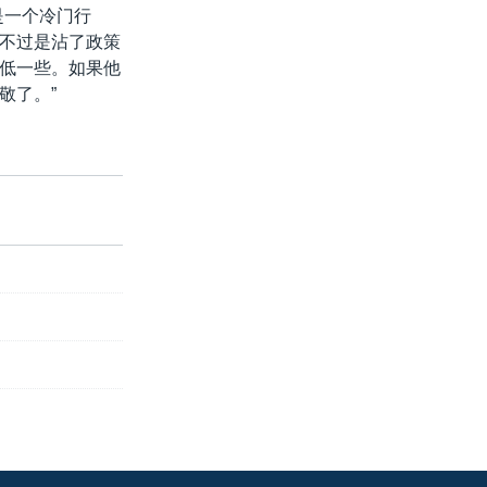
是一个冷门行
不过是沾了政策
低一些。如果他
敬了。”