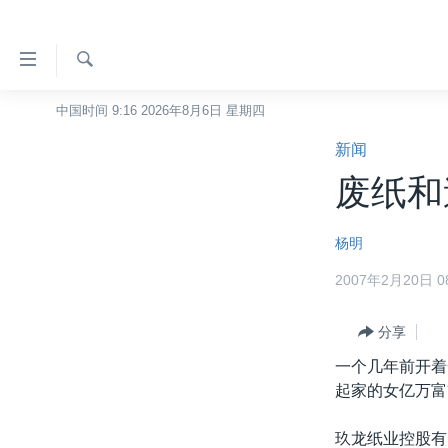
无
障
碍
检
中国时间 9:16 2026年8月6日 星期四
主页
索
链
新闻
美国
接
废纸和
中国
跳
转
台湾
杨明
到
港澳
内
2007年2月20日 08
容
国际
跳
分类新闻
分享
最新国际新闻
转
到
一个几年前开着
美中关系
印太
经济·金融·贸易
导
起家的女亿万富
热点专题
中东
人权·法律·宗教
航
跳
玖龙纸业控股有限
VOA视频
欧洲
科教·文娱·体健
白宫要闻