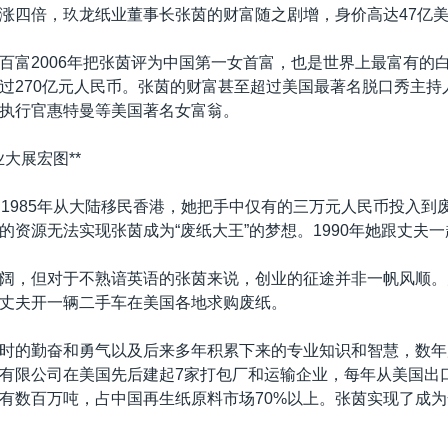
涨四倍，玖龙纸业董事长张茵的财富随之剧增，身价高达47亿
百富2006年把张茵评为中国第一女首富，也是世界上最富有的
过270亿元人民币。张茵的财富甚至超过美国最著名脱口秀主持
首席执行官惠特曼等美国著名女富翁。
大展宏图**
，1985年从大陆移民香港，她把手中仅有的三万元人民币投入到
的资源无法实现张茵成为“废纸大王”的梦想。1990年她跟丈夫
阔，但对于不熟谙英语的张茵来说，创业的征途并非一帆风顺。
丈夫开一辆二手车在美国各地求购废纸。
时的勤奋和勇气以及后来多年积累下来的专业知识和智慧，数年
有限公司在美国先后建起7家打包厂和运输企业，每年从美国出
有数百万吨，占中国再生纸原料市场70%以上。张茵实现了成