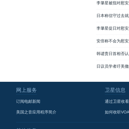
李肇星被指对慰安
日本称信守过去就
李肇星促日对慰安
安倍称不会为慰安
韩谴责日首相否认
日议员学者吁美撤
网上服务
卫星信息
订阅电邮新闻
通过卫星收看
美国之音应用程序简介
如何收听VO