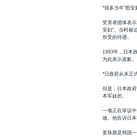
转
*很多当年“慰安
VOA今日焦点
非洲
军事
国会报道
到
检
中文广播
美洲
劳工
美中关系
受害者团体表示
索
安妇”。当时被
全球议题
环境
美国建国250周年
所受的待遇。
埃博拉疫情
1993年，日
美国之音专访
为此表示道歉。
重要讲话与声明
*日政府从未正
台海两岸关系
南中国海争端
但是，日本政府
本军妓的。
关注西藏
关注新疆
一项正在审议中
做。他告诉日本
GEN Z 看美国
姜珠惠是韩国一