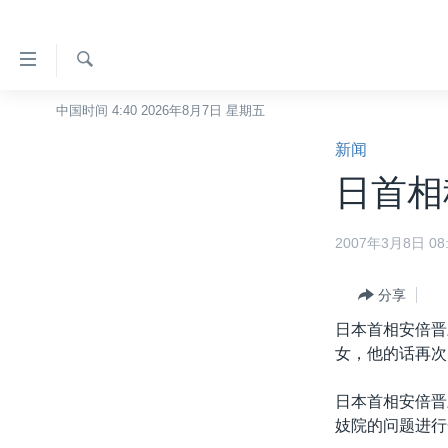
无
障
碍
检
中国时间 4:40 2026年8月7日 星期五
主页
索
链
新闻
美国
接
日首相
中国
跳
转
台湾
2007年3月8日 08:
到
港澳
内
容
分享
国际
跳
日本首相安倍晋
分类新闻
最新国际新闻
转
女，他的话再次
到
美中关系
印太
经济·金融·贸易
导
日本首相安倍晋
热点专题
中东
人权·法律·宗教
航
妓院的问题进行
跳
VOA视频
欧洲
科教·文娱·体健
白宫要闻