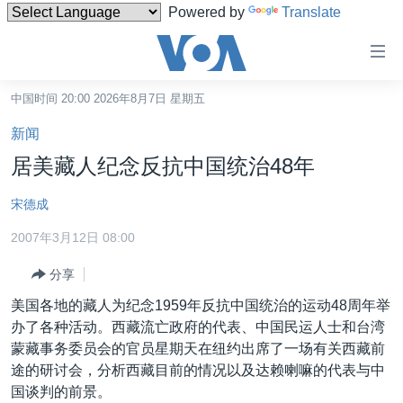
Powered by
Translate
无
障
碍
中国时间 20:00 2026年8月7日 星期五
主页
链
新闻
接
美国
居美藏人纪念反抗中国统治48年
跳
中国
转
宋德成
台湾
到
2007年3月12日 08:00
内
港澳
容
分享
国际
跳
美国各地的藏人为纪念1959年反抗中国统治的运动48周年举
转
分类新闻
最新国际新闻
办了各种活动。西藏流亡政府的代表、中国民运人士和台湾
到
美中关系
印太
经济·金融·贸易
蒙藏事务委员会的官员星期天在纽约出席了一场有关西藏前
导
途的研讨会，分析西藏目前的情况以及达赖喇嘛的代表与中
航
热点专题
中东
人权·法律·宗教
国谈判的前景。
跳