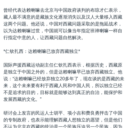
VOA视频
欧洲
科教·文娱·体健
白宫要闻
转
曾经代表达赖喇嘛去北京与中国政府谈判的布琼才仁表示，
到
VOA今日焦点
非洲
军事
国会报道
藏人最不满意的是藏族文化逐渐消失以及汉人大量移入西藏
检
中文广播
美洲
劳工
美中关系
这两个问题。他还说，中国对西藏问题采取的是拖延战术，
索
以为达赖喇嘛过世，中国就可以像当年指定班禅喇嘛一样自
全球议题
环境
美国建国250周年
行指定中意的人，让西藏问题自然解决。
关注我们
埃博拉疫情
*仁钦扎西：达赖喇嘛已放弃西藏独立*
美国之音专访
重要讲话与声明
国际声援西藏运动副主任仁钦扎西表示，根据历史，西藏原
是独立于中国之外的，但是达赖喇嘛早已放弃西藏独立。他
台海两岸关系
其他语言网站
说：“达赖喇嘛已经放弃独立20多年了，现在谈的是西藏的未
南中国海争端
来，这个未来要有利于西藏人民和中国人民，所以独立已经
不是追求的目的，目标就是能够达到真正的自治，能保护和
关注西藏
发展西藏的文化。”
关注新疆
研讨会上发言的民运人士胡平、项小吉和费良勇抨击了中国
GEN Z 看美国
的专制政府，也表示能理解西藏人想独立的愿望，但是他们
不认为北京在西藏的统治是一个民族压迫另一个民族，因为