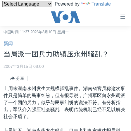
Powered by
Translate
无
障
碍
中国时间 11:37 2026年8月10日 星期一
主页
链
新闻
接
美国
当局派一团兵力助镇压永州骚乱？
跳
中国
转
2007年3月15日 08:00
台湾
到
分享
内
港澳
容
上周末湖南永州发生大规模骚乱事件。湖南省官员称这次事
国际
跳
件只是简单的民事纠纷，但有报导说，广州军区向永州调派
转
分类新闻
最新国际新闻
了一个团的兵力，似乎与民事纠纷的说法不符。有分析指
到
出，军队介入强压社会骚乱，表明传统机制已经不足以解决
美中关系
印太
经济·金融·贸易
导
社会矛盾了。
航
热点专题
中东
人权·法律·宗教
跳
上星期五，湖南永州发生骚乱。目击者和多家媒体报导说，