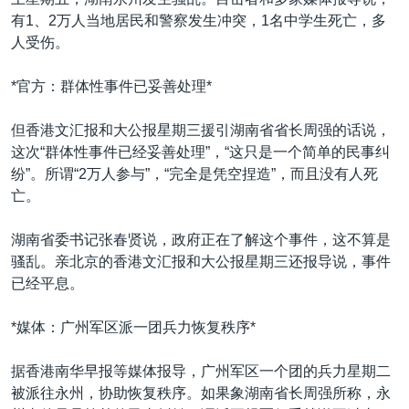
VOA视频
欧洲
科教·文娱·体健
白宫要闻
转
有1、2万人当地居民和警察发生冲突，1名中学生死亡，多
到
VOA今日焦点
非洲
军事
国会报道
人受伤。
检
中文广播
美洲
劳工
美中关系
索
*官方：群体性事件已妥善处理*
全球议题
环境
美国建国250周年
关注我们
但香港文汇报和大公报星期三援引湖南省省长周强的话说，
埃博拉疫情
这次“群体性事件已经妥善处理”，“这只是一个简单的民事纠
美国之音专访
纷”。所谓“2万人参与”，“完全是凭空捏造”，而且没有人死
亡。
重要讲话与声明
台海两岸关系
湖南省委书记张春贤说，政府正在了解这个事件，这不算是
其他语言网站
骚乱。亲北京的香港文汇报和大公报星期三还报导说，事件
南中国海争端
已经平息。
关注西藏
*媒体：广州军区派一团兵力恢复秩序*
关注新疆
GEN Z 看美国
据香港南华早报等媒体报导，广州军区一个团的兵力星期二
被派往永州，协助恢复秩序。如果象湖南省长周强所称，永