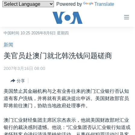
Powered by
Translate
无
障
碍
中国时间 10:25 2026年8月6日 星期四
主页
链
新闻
接
美国
美官员赴澳门就北韩洗钱问题磋商
跳
中国
转
2007年3月16日 08:00
台湾
到
分享
内
港澳
容
美国禁止其金融机构与之有业务往来的澳门汇业银行否认知
国际
跳
道有客户洗钱，并将就有关裁决提出申诉。美国财政部官员
转
分类新闻
最新国际新闻
即将前往澳门，协助当地政府处理事件。
到
美中关系
印太
经济·金融·贸易
导
澳门汇业财经集团主席区宗杰表示，他就美国财政部对汇业
航
热点专题
中东
人权·法律·宗教
银行的裁决感到遗憾。他说：“汇业集团否认汇业银行知道或
跳
者怀疑客户进行清洗黑钱的活动、从事任何犯罪活动以及客