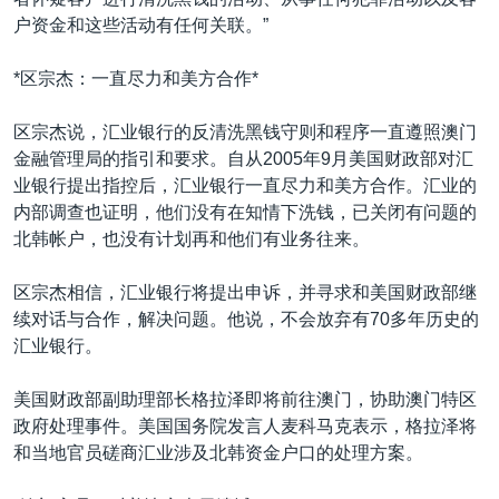
VOA视频
欧洲
科教·文娱·体健
白宫要闻
转
户资金和这些活动有任何关联。”
到
VOA今日焦点
非洲
军事
国会报道
检
*区宗杰：一直尽力和美方合作*
中文广播
美洲
劳工
美中关系
索
全球议题
环境
美国建国250周年
区宗杰说，汇业银行的反清洗黑钱守则和程序一直遵照澳门
关注我们
金融管理局的指引和要求。自从2005年9月美国财政部对汇
埃博拉疫情
业银行提出指控后，汇业银行一直尽力和美方合作。汇业的
美国之音专访
内部调查也证明，他们没有在知情下洗钱，已关闭有问题的
北韩帐户，也没有计划再和他们有业务往来。
重要讲话与声明
台海两岸关系
区宗杰相信，汇业银行将提出申诉，并寻求和美国财政部继
其他语言网站
续对话与合作，解决问题。他说，不会放弃有70多年历史的
南中国海争端
汇业银行。
关注西藏
美国财政部副助理部长格拉泽即将前往澳门，协助澳门特区
关注新疆
政府处理事件。美国国务院发言人麦科马克表示，格拉泽将
GEN Z 看美国
和当地官员磋商汇业涉及北韩资金户口的处理方案。