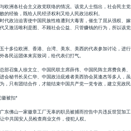
与欧洲各社会主义政党联络的情况。该党人士指出，社会民主党
败的经验，既给人民经济权利又给人民政治权利。
时代政治迫害使中国民族性格遭到大毒害，催生了屈从强权、嫁
代又激活唯利是图、不顾社会公益、只管赚钱的行为，所以该党
五十多位欧洲、香港、台湾、美东、美西的代表参加讨论，进行
外各民运团体来宾致词，给代表们打气。
总部召集人徐文立、中国民联主席薛伟、中国民阵主席费良勇、
进会秘书长吴仁华、中国政治庇难者美西协会莫逢杰等多人，虽
为，只有团结合作，才能结束中国共产党一党专政，建立宪政民
党徽被扣*
广东佛山一家徽章工厂无辜的职员被捕而控告中共违反世贸加工
司让中共国安人员检查商业文件，侵犯人权。