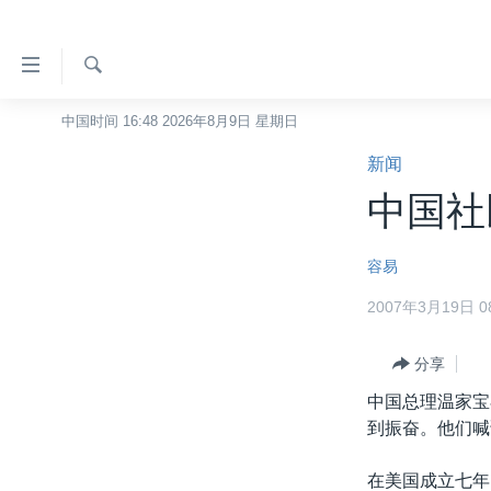
无
障
碍
检
中国时间 16:48 2026年8月9日 星期日
主页
索
链
新闻
美国
接
中国社
中国
跳
转
台湾
容易
到
港澳
内
2007年3月19日 08
容
国际
跳
分类新闻
分享
最新国际新闻
转
到
中国总理温家宝
美中关系
印太
经济·金融·贸易
导
到振奋。他们喊
热点专题
中东
人权·法律·宗教
航
跳
在美国成立七年
VOA视频
欧洲
科教·文娱·体健
白宫要闻