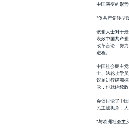
转
中国演变的形势
VOA今日焦点
非洲
军事
国会报道
到
检
*促共产党转型图
中文广播
美洲
劳工
美中关系
索
全球议题
环境
美国建国250周年
该党人士对于最
表致中国共产党
埃博拉疫情
改革言论、努力
美国之音专访
进程。
重要讲话与声明
中国社会民主党
台海两岸关系
士、法轮功学员
议题进行磋商探
南中国海争端
党，也就继续政
关注西藏
会议讨论了中国
关注新疆
民主被扼杀，人
GEN Z 看美国
*与欧洲社会主