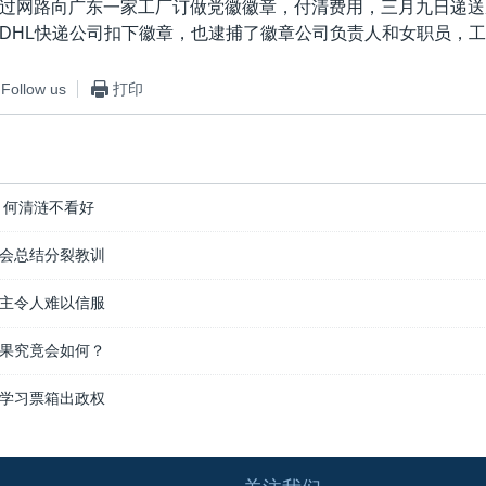
过网路向广东一家工厂订做党徽徽章，付清费用，三月九日递送
DHL快递公司扣下徽章，也逮捕了徽章公司负责人和女职员，
Follow us
打印
 何清涟不看好
会总结分裂教训
主令人难以信服
果究竟会如何？
学习票箱出政权