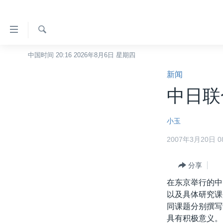
无
障
碍
检
中国时间 20:16 2026年8月6日 星期四
主页
索
链
新闻
美国
接
中日联
中国
跳
转
台湾
小玉
到
港澳
内
2007年3月20日 08
容
国际
跳
分类新闻
分享
最新国际新闻
转
到
在东京举行的中
美中关系
印太
经济·金融·贸易
导
以及具体研究课
热点专题
中东
人权·法律·宗教
航
同课题分别撰写
跳
具有积极意义。
VOA视频
欧洲
科教·文娱·体健
白宫要闻