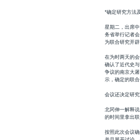
转
VOA今日焦点
非洲
军事
国会报道
到
*确定研究方法
检
中文广播
美洲
劳工
美中关系
索
星期二，出席中
全球议题
环境
美国建国250周年
务省举行记者会
为联合研究开辟
埃博拉疫情
美国之音专访
在为时两天的会
确认了近代史与
重要讲话与声明
争议的南京大屠
台海两岸关系
示，确定的联合
南中国海争端
会议还决定研究
关注西藏
北冈伸一解释说
关注新疆
的时间里拿出联
GEN Z 看美国
按照此次会议确
并且展开讨论。