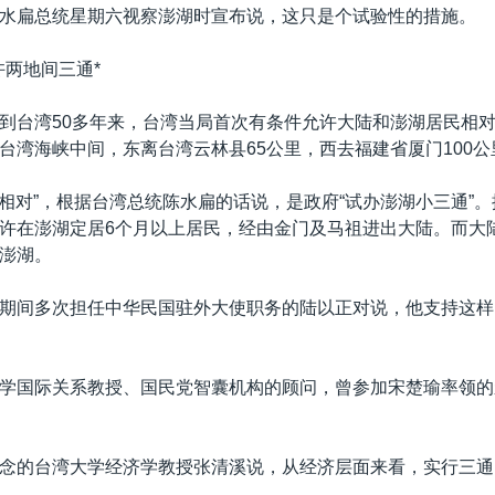
水扁总统星期六视察澎湖时宣布说，这只是个试验性的措施。
许两地间三通*
到台湾50多年来，台湾当局首次有条件允许大陆和澎湖居民相
台湾海峡中间，东离台湾云林县65公里，西去福建省厦门100公
和“相对”，根据台湾总统陈水扁的话说，是政府“试办澎湖小三通”
许在澎湖定居6个月以上居民，经由金门及马祖进出大陆。而大
澎湖。
期间多次担任中华民国驻外大使职务的陆以正对说，他支持这样
学国际关系教授、国民党智囊机构的顾问，曾参加宋楚瑜率领的
念的台湾大学经济学教授张清溪说，从经济层面来看，实行三通