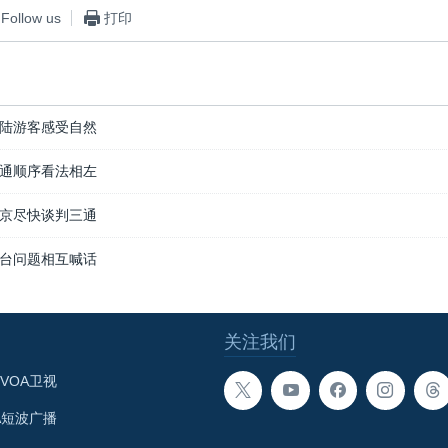
Follow us
打印
陆游客感受自然
通顺序看法相左
京尽快谈判三通
台问题相互喊话
关注我们
VOA卫视
A短波广播