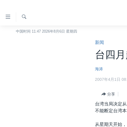
无
障
碍
检
中国时间 11:47 2026年8月6日 星期四
主页
索
链
新闻
美国
接
台四月
中国
跳
转
台湾
海涛
到
港澳
内
2007年4月1日 08:
容
国际
跳
分类新闻
分享
最新国际新闻
转
到
台湾当局决定从
美中关系
印太
经济·金融·贸易
导
不能断定台湾本
热点专题
中东
人权·法律·宗教
航
跳
从星期天开始，
VOA视频
欧洲
科教·文娱·体健
白宫要闻