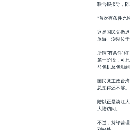
转
联合报报导，陈
VOA今日焦点
非洲
军事
国会报道
到
检
*首次有条件允
中文广播
美洲
劳工
美中关系
索
全球议题
环境
美国建国250周年
这是国民党撤退
旅游。澎湖位于
埃博拉疫情
美国之音专访
所谓“有条件”
第一阶段，可允
重要讲话与声明
马包机及包船到
台海两岸关系
国民党主政台湾
南中国海争端
总觉得还不够。
关注西藏
陆以正是淡江大
关注新疆
大陆访问。
GEN Z 看美国
不过，持绿营理
到好处。