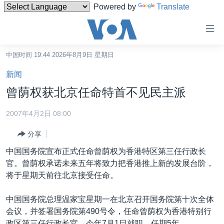
Powered by
Translate
无
障
碍
中国时间 19:44 2026年8月9日 星期日
主页
链
新闻
接
美国
曾荫权获北京任命特首不见民主派
跳
中国
转
2007年4月2日 08:00
台湾
到
分享
内
港澳
容
中国国务院宣布正式任命曾荫权为香港特区第三任行政长
国际
跳
官。曾荫权承诺未来五年将致力把香港推上新的发展台阶，
转
分类新闻
最新国际新闻
将于星期天前往北京接受任命。
到
美中关系
印太
经济·金融·贸易
导
中国国务院总理温家宝星期一在北京召开国务院第十次全体
航
热点专题
中东
人权·法律·宗教
会议，并签署国务院第490号令，任命曾荫权为香港特别行
跳
政区第三任行政长官，今年7月1日就职，任期5年。