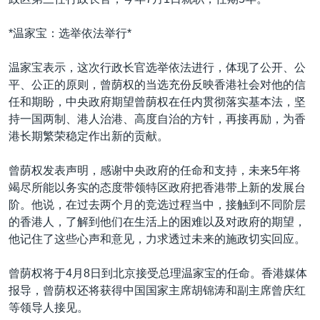
VOA视频
欧洲
科教·文娱·体健
白宫要闻
转
到
VOA今日焦点
非洲
军事
国会报道
*温家宝：选举依法举行*
检
中文广播
美洲
劳工
美中关系
索
温家宝表示，这次行政长官选举依法进行，体现了公开、公
全球议题
环境
美国建国250周年
平、公正的原则，曾荫权的当选充份反映香港社会对他的信
关注我们
任和期盼，中央政府期望曾荫权在任内贯彻落实基本法，坚
埃博拉疫情
持一国两制、港人治港、高度自治的方针，再接再励，为香
美国之音专访
港长期繁荣稳定作出新的贡献。
重要讲话与声明
曾荫权发表声明，感谢中央政府的任命和支持，未来5年将
台海两岸关系
竭尽所能以务实的态度带领特区政府把香港带上新的发展台
其他语言网站
阶。他说，在过去两个月的竞选过程当中，接触到不同阶层
南中国海争端
的香港人，了解到他们在生活上的困难以及对政府的期望，
关注西藏
他记住了这些心声和意见，力求透过未来的施政切实回应。
关注新疆
曾荫权将于4月8日到北京接受总理温家宝的任命。香港媒体
GEN Z 看美国
报导，曾荫权还将获得中国国家主席胡锦涛和副主席曾庆红
等领导人接见。