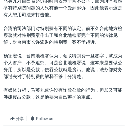
马英九对自己被起诉的时间表示非常不公平，因为所有被检
举有特别费问题的人只有他一个受到起诉，因此他表示这是
有人想用司法来打击他。
台湾的司法部门对特别费有不同的认定。前不久台南地方检
察署就对特别费案作出了和台北地检署完全不同的法律见
解，对台南市长许添财的特别费一案不予起诉。
杨宪宏说，台南地检署认为，领取特别费一旦签字，就成为
个人财产，不予追究。可是台北地检署说，这本来是要做公
务用，所以是公款，侵吞公款就是贪污。他说，法务部财务
部过去对于特别费的解释不够十分清楚。
有媒体分析，马英九或许没有诈欺公款的行为，但却又可能
涉嫌侵占公款，这是他要为自己辩护的重点。
分享
Follow us