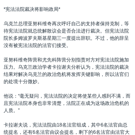
*宪法法院裁决将影响政局*
乌克兰总理亚努科维奇再次呼吁自己的支持者保持克制，等
待宪法法院就总统解散议会是否合法进行裁决。但宪法法院
院长多姆波罗夫斯基星期三一度提出辞职。不过，他的辞呈
没有被宪法法院的法官们接受。
亚努科维奇阵营和尤先科阵营分别指责对方对宪法法院施加
压力。乌克兰政治学者卡拉谢夫分析认为，宪法法院的裁决
结果对解决乌克兰的政治危机将发挥关键影响，所以法官们
的处境十分微妙。
他说：“毫无疑问，宪法法院的决定将使某些人感到不满，而
且宪法法院本身也非常清楚，法院正在成为这场政治危机的
人质。”
卡拉谢夫说，宪法法院由18名法官组成，其中6名法官由总
统提名，还有6名法官由议会提名，剩下的6名法官由法官大