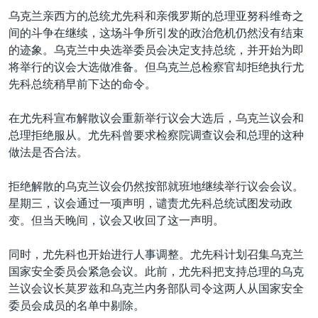
VOA视频
欧洲
科教·文娱·体健
白宫要闻
转
乌克兰亲西方的总统尤先科和亲俄罗斯的总理亚努科维奇之
到
VOA今日焦点
非洲
军事
国会报道
间的斗争在继续，这场斗争所引发的政治危机仍然没有结束
检
的迹象。乌克兰中央选举委员会决定支持总统，并开始为即
中文广播
美洲
劳工
美中关系
索
将举行的议会大选做准备。但乌克兰总检察官却拒绝执行尤
全球议题
环境
美国建国250周年
先科总统稍早前下达的命令。
关注我们
埃博拉疫情
在尤先科宣布解散议会重新举行议会大选后，乌克兰议会和
美国之音专访
总理拒绝服从。尤先科曾要求检察院调查议会和总理的这种
做法是否合法。
重要讲话与声明
台海两岸关系
拒绝解散的乌克兰议会仍然按部就班地继续举行议会会议。
其他语言网站
星期三，议会通过一项声明，谴责尤先科总统试图发动政
南中国海争端
变。但当天晚间，议会又收回了这一声明。
关注西藏
同时，尤先科也开始进行人事调整。尤先科计划召集乌克兰
关注新疆
国家安全委员会紧急会议。此前，尤先科把支持总理的乌克
GEN Z 看美国
兰议会议长莫罗兹和乌克兰内务部队司令这两人从国家安全
委员会成员的名单中剔除。