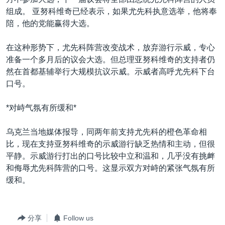
组成。 亚努科维奇已经表示，如果尤先科执意选举，他将奉
陪，他的党能赢得大选。
在这种形势下，尤先科阵营改变战术，放弃游行示威，专心
准备一个多月后的议会大选。但总理亚努科维奇的支持者仍
然在首都基辅举行大规模抗议示威。示威者高呼尤先科下台
口号。
*对峙气氛有所缓和*
乌克兰当地媒体报导，同两年前支持尤先科的橙色革命相
比，现在支持亚努科维奇的示威游行缺乏热情和主动，但很
平静。示威游行打出的口号比较中立和温和，几乎没有挑衅
和侮辱尤先科阵营的口号。这显示双方对峙的紧张气氛有所
缓和。
分享
Follow us