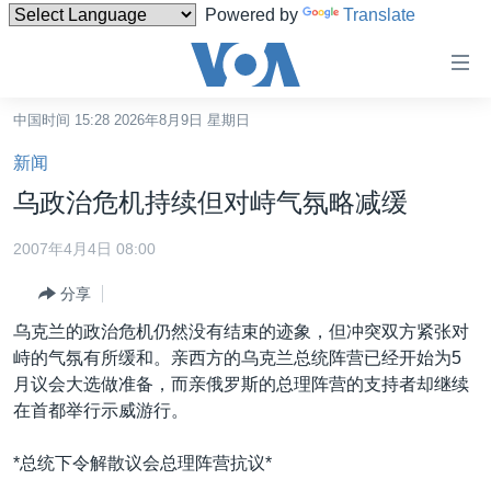
Powered by
Translate
无
障
碍
中国时间 15:28 2026年8月9日 星期日
主页
链
新闻
接
美国
乌政治危机持续但对峙气氛略减缓
跳
中国
转
2007年4月4日 08:00
台湾
到
分享
内
港澳
容
乌克兰的政治危机仍然没有结束的迹象，但冲突双方紧张对
国际
跳
峙的气氛有所缓和。亲西方的乌克兰总统阵营已经开始为5
转
分类新闻
最新国际新闻
月议会大选做准备，而亲俄罗斯的总理阵营的支持者却继续
到
在首都举行示威游行。
美中关系
印太
经济·金融·贸易
导
航
热点专题
中东
人权·法律·宗教
*总统下令解散议会总理阵营抗议*
跳