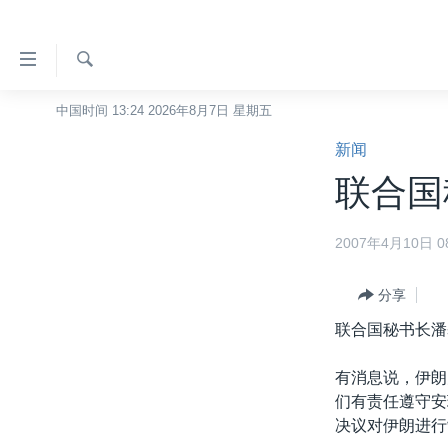
无
障
碍
检
中国时间 13:24 2026年8月7日 星期五
主页
索
链
新闻
美国
接
联合国
中国
跳
转
台湾
2007年4月10日 08
到
港澳
内
容
分享
国际
跳
联合国秘书长潘
分类新闻
最新国际新闻
转
到
美中关系
印太
经济·金融·贸易
有消息说，伊朗
导
们有责任遵守安
热点专题
中东
人权·法律·宗教
航
决议对伊朗进行
跳
VOA视频
欧洲
科教·文娱·体健
白宫要闻