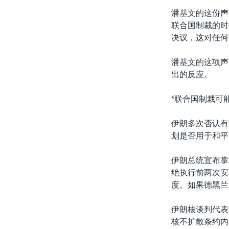
转
潘基文的这份声
VOA今日焦点
非洲
军事
国会报道
到
联合国制裁的时
检
中文广播
美洲
劳工
美中关系
决议，这对任何
索
全球议题
环境
美国建国250周年
潘基文的这项声
埃博拉疫情
出的反应。
美国之音专访
*联合国制裁可
重要讲话与声明
伊朗多次否认有
台海两岸关系
划是否用于和平
南中国海争端
伊朗总统宣布掌
关注西藏
绝执行前两次安
关注新疆
度。如果德黑兰
GEN Z 看美国
伊朗核谈判代表
核不扩散条约内