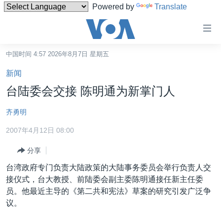
Powered by
Translate
无
障
碍
中国时间 4:57 2026年8月7日 星期五
主页
链
新闻
接
美国
台陆委会交接 陈明通为新掌门人
跳
中国
转
齐勇明
台湾
到
2007年4月12日 08:00
内
港澳
容
分享
国际
跳
台湾政府专门负责大陆政策的大陆事务委员会举行负责人交
转
分类新闻
最新国际新闻
接仪式，台大教授、前陆委会副主委陈明通接任新主任委
到
美中关系
印太
经济·金融·贸易
员。他最近主导的《第二共和宪法》草案的研究引发广泛争
导
议。
航
热点专题
中东
人权·法律·宗教
跳