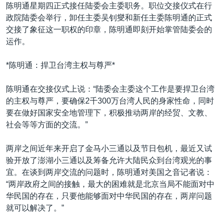
VOA视频
欧洲
科教·文娱·体健
白宫要闻
陈明通星期四正式接任陆委会主委职务。职位交接仪式在行
转
政院陆委会举行，卸任主委吴钊燮和新任主委陈明通的正式
到
VOA今日焦点
非洲
军事
国会报道
交接了象征这一职权的印章，陈明通即刻开始掌管陆委会的
检
中文广播
美洲
劳工
美中关系
运作。
索
全球议题
环境
美国建国250周年
*陈明通：捍卫台湾主权与尊严*
关注我们
埃博拉疫情
陈明通在交接仪式上说：“陆委会主委这个工作是要捍卫台湾
美国之音专访
的主权与尊严，要确保2千300万台湾人民的身家性命，同时
重要讲话与声明
要在做好国家安全地管理下，积极推动两岸的经贸、文教、
社会等等方面的交流。”
台海两岸关系
其他语言网站
南中国海争端
两岸之间近年来开启了金马小三通以及节日包机，最近又试
验开放了澎湖小三通以及筹备允许大陆民众到台湾观光的事
关注西藏
宜。在谈到两岸交流的问题时，陈明通对美国之音记者说：
关注新疆
“两岸政府之间的接触，最大的困难就是北京当局不能面对中
华民国的存在，只要他能够面对中华民国的存在，两岸问题
GEN Z 看美国
就可以解决了。”