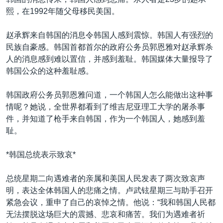
VOA视频
欧洲
科教·文娱·体健
白宫要闻
转
熙，在1992年随父母移民美国。
到
VOA今日焦点
非洲
军事
国会报道
检
赵承辉来自韩国的消息令韩国人感到震惊。韩国人有强烈的
中文广播
美洲
劳工
美中关系
索
民族自豪感。韩国首都首尔的政府公务员郭恩雅对赵承辉杀
全球议题
环境
美国建国250周年
人的消息感到难以置信，并感到羞耻。韩国媒体大量报导了
关注我们
韩国公众的这种羞耻感。
埃博拉疫情
美国之音专访
韩国政府公务员郭恩雅问道，一个韩国人怎么能做出这种事
情呢？她说，全世界都看到了维吉尼亚理工大学的屠杀事
重要讲话与声明
件，并知道了枪手来自韩国，作为一个韩国人，她感到羞
台海两岸关系
耻。
其他语言网站
南中国海争端
*韩国总统表示致哀*
关注西藏
总统星期二向遇难者的亲属和美国人民发表了两次致哀声
关注新疆
明，表达全体韩国人的悲痛之情。卢武铉星期三与助手召开
GEN Z 看美国
紧急会议，重申了自己的哀悼之情。他说：“我和韩国人民都
无法摆脱这场巨大的震撼、悲哀和痛苦。我们为遇难者祈