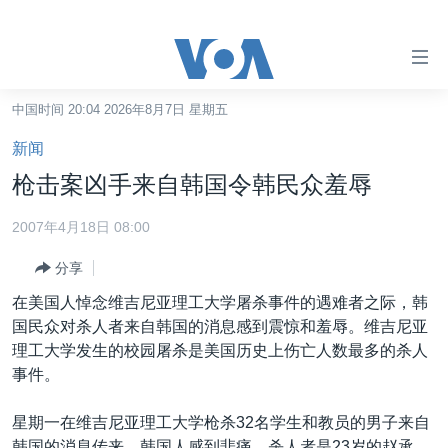
无
障
碍
中国时间 20:04 2026年8月7日 星期五
主页
链
新闻
接
美国
枪击案凶手来自韩国令韩民众羞辱
跳
中国
转
2007年4月18日 08:00
台湾
到
分享
内
港澳
容
在美国人悼念维吉尼亚理工大学屠杀事件的遇难者之际，韩
国际
跳
国民众对杀人者来自韩国的消息感到震惊和羞辱。维吉尼亚
转
分类新闻
最新国际新闻
理工大学发生的校园屠杀是美国历史上伤亡人数最多的杀人
到
事件。
美中关系
印太
经济·金融·贸易
导
航
热点专题
中东
人权·法律·宗教
星期一在维吉尼亚理工大学枪杀32名学生和教员的男子来自
跳
韩国的消息传来，韩国人感到悲痛。杀人者是23岁的赵承