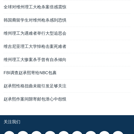
全球对维州理工大枪杀案倍感震惊
韩国裔留学生对维州枪杀感到恐惧
维州理工为遇难者举行大型追思会
维吉尼亚理工大学悼枪击案死难者
维州理工大惨案杀手曾有自杀倾向
FBI调查赵承熙寄给NBC包裹
赵承熙性格扭曲未能引发足够关注
赵承熙作案间隙寄邮包泄心中怨恨
关注我们