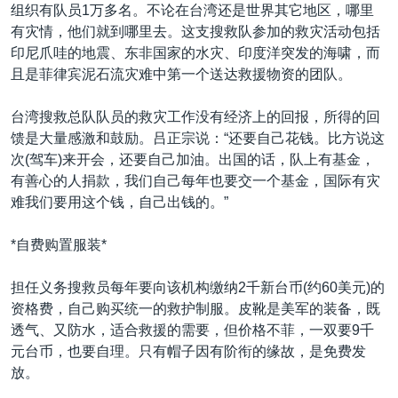
VOA视频
欧洲
科教·文娱·体健
白宫要闻
组织有队员1万多名。不论在台湾还是世界其它地区，哪里
转
有灾情，他们就到哪里去。这支搜救队参加的救灾活动包括
到
VOA今日焦点
非洲
军事
国会报道
印尼爪哇的地震、东非国家的水灾、印度洋突发的海啸，而
检
中文广播
美洲
劳工
美中关系
且是菲律宾泥石流灾难中第一个送达救援物资的团队。
索
全球议题
环境
美国建国250周年
台湾搜救总队队员的救灾工作没有经济上的回报，所得的回
关注我们
埃博拉疫情
馈是大量感激和鼓励。吕正宗说：“还要自己花钱。比方说这
次(驾车)来开会，还要自己加油。出国的话，队上有基金，
美国之音专访
有善心的人捐款，我们自己每年也要交一个基金，国际有灾
重要讲话与声明
难我们要用这个钱，自己出钱的。”
台海两岸关系
其他语言网站
*自费购置服装*
南中国海争端
担任义务搜救员每年要向该机构缴纳2千新台币(约60美元)的
关注西藏
资格费，自己购买统一的救护制服。皮靴是美军的装备，既
关注新疆
透气、又防水，适合救援的需要，但价格不菲，一双要9千
元台币，也要自理。只有帽子因有阶衔的缘故，是免费发
GEN Z 看美国
放。