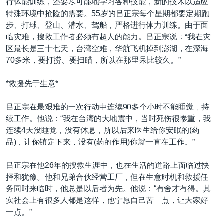
行体能训练，还要尽可能地学习各种技能，新的技术以适应
特殊环境中抢险的需要。55岁的吕正宗每个星期都要定期跑
步、打球、登山、潜水、驾船，严格进行体力训练。由于面
临灾难，搜救工作者必须有超人的能力。吕正宗说：“我在灾
区最长是三十七天，台湾空难，华航飞机掉到澎湖，在深海
70多米，要打捞、要扫瞄，所以在那里呆比较久。”
*救援先于生意*
吕正宗在最艰难的一次行动中连续90多个小时不能睡觉，持
续工作。他说：“我在台湾的大地震中，当时死伤很惨重，我
连续4天没睡觉，没有休息，所以后来医生给你安眠的(药
品)，让你镇定下来，没有(药的作用)你就一直在工作。”
吕正宗在他26年的搜救生涯中，也在生活的道路上面临过抉
择和犹豫。他和兄弟合伙经营工厂，但在生意时机和救援任
务同时来临时，他总是以后者为先。他说：“有舍才有得。其
实社会上有很多人都是这样，他宁愿自己苦一点，让大家好
一点。”