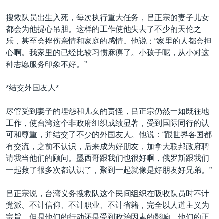
搜救队员出生入死，每次执行重大任务，吕正宗的妻子儿女
都会为他提心吊胆。这样的工作使他失去了不少的天伦之
乐，甚至会挫伤亲情和家庭的感情。他说：“家里的人都会担
心啊。我家里的已经比较习惯麻痹了。小孩子呢，从小对这
种志愿服务印象不好。”
*结交外国友人*
尽管受到妻子的埋怨和儿女的责怪，吕正宗仍然一如既往地
工作，使台湾这个非政府组织成绩显著，受到国际同行的认
可和尊重，并结交了不少的外国友人。他说：“跟世界各国都
有交流，之前不认识，后来成为好朋友，加拿大联邦政府聘
请我当他们的顾问。墨西哥跟我们也很好啊，俄罗斯跟我们
一起救了很多次都认识了，聚到一起就像是好朋友好兄弟。”
吕正宗说，台湾义务搜救队这个民间组织在吸收队员时不计
党派、不计信仰、不计职业、不计省籍，完全以人道主义为
宗旨。但是他们的行动还是受到政治因素的影响，他们的正