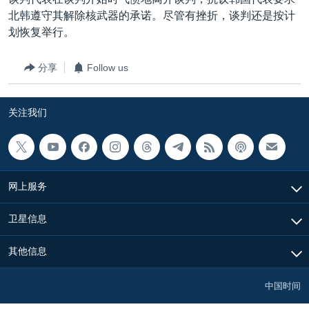
VOA视频
欧洲
科教·文娱·体健
白宫要闻
转
北韩遵守其解除核武器的承诺。尽管有挫折，谈判还是按计
到
VOA今日焦点
非洲
军事
国会报道
划恢复举行。
检
中文广播
美洲
劳工
美中关系
索
分享
Follow us
全球议题
环境
美国建国250周年
关注我们
埃博拉疫情
关注我们
美国之音专访
重要讲话与声明
台海两岸关系
其他语言网站
网上服务
南中国海争端
卫星信息
关注西藏
其他信息
关注新疆
GEN Z 看美国
中国时间