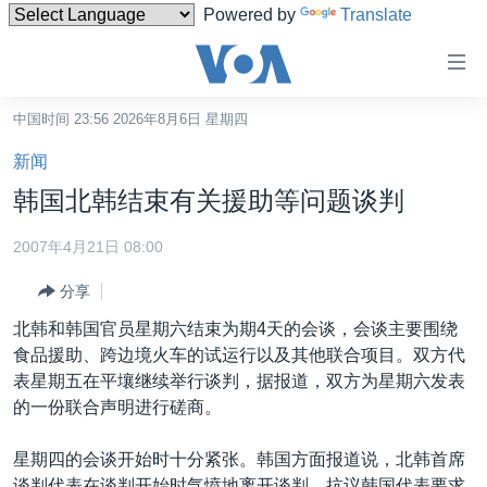
Powered by
Translate
无
障
碍
中国时间 23:56 2026年8月6日 星期四
主页
链
新闻
接
美国
韩国北韩结束有关援助等问题谈判
跳
中国
转
2007年4月21日 08:00
台湾
到
分享
内
港澳
容
北韩和韩国官员星期六结束为期4天的会谈，会谈主要围绕
国际
跳
食品援助、跨边境火车的试运行以及其他联合项目。双方代
转
分类新闻
最新国际新闻
表星期五在平壤继续举行谈判，据报道，双方为星期六发表
到
的一份联合声明进行磋商。
美中关系
印太
经济·金融·贸易
导
航
热点专题
中东
人权·法律·宗教
星期四的会谈开始时十分紧张。韩国方面报道说，北韩首席
跳
谈判代表在谈判开始时气愤地离开谈判，抗议韩国代表要求