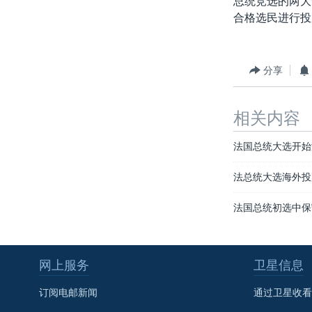
总统竞选的两大
转
合格选民进行投
VOA今日焦点
非洲
军事
国会报道
到
检
中文广播
美洲
劳工
美中关系
索
全球议题
环境
美国建国250周年
分享
埃博拉疫情
相关内容
美国之音专访
重要讲话与声明
法国总统大选开始
台海两岸关系
法总统大选海外投
南中国海争端
法国总统初选中保
关注西藏
关注新疆
网上服务
卫星信息
GEN Z 看美国
订阅电邮新闻
通过卫星收看