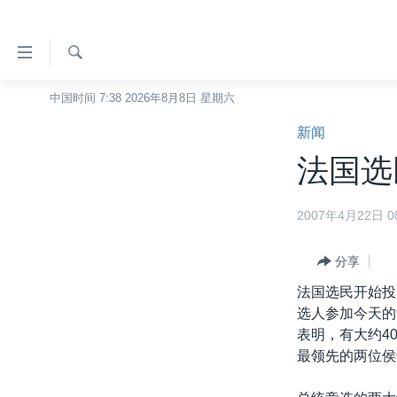
无
障
碍
检
中国时间 7:38 2026年8月8日 星期六
主页
索
链
新闻
美国
接
法国选
中国
跳
转
台湾
2007年4月22日 08
到
港澳
内
容
分享
国际
跳
法国选民开始投
分类新闻
最新国际新闻
转
选人参加今天的
到
美中关系
印太
经济·金融·贸易
表明，有大约4
导
最领先的两位侯
热点专题
中东
人权·法律·宗教
航
跳
VOA视频
欧洲
科教·文娱·体健
白宫要闻