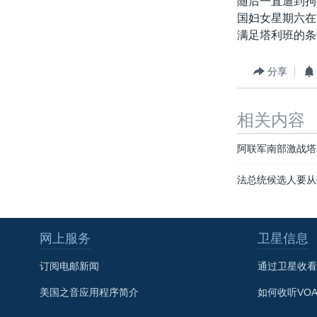
随后一直遭到拘
转
国妇女星期六在
VOA今日焦点
非洲
军事
国会报道
到
满足塔利班的条
检
中文广播
美洲
劳工
美中关系
索
全球议题
环境
美国建国250周年
分享
埃博拉疫情
相关内容
美国之音专访
重要讲话与声明
阿联军南部激战塔
台海两岸关系
法总统候选人要从
南中国海争端
关注西藏
网上服务
卫星信息
关注新疆
订阅电邮新闻
通过卫星收看
GEN Z 看美国
美国之音应用程序简介
如何收听VO