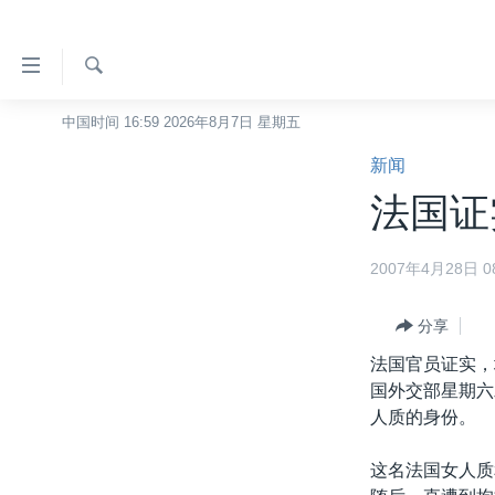
无
障
碍
检
中国时间 16:59 2026年8月7日 星期五
主页
索
链
新闻
美国
接
法国证
中国
跳
转
台湾
2007年4月28日 08
到
港澳
内
容
分享
国际
跳
法国官员证实，
分类新闻
最新国际新闻
转
国外交部星期六
到
美中关系
印太
经济·金融·贸易
人质的身份。
导
热点专题
中东
人权·法律·宗教
航
这名法国女人质
跳
VOA视频
欧洲
科教·文娱·体健
白宫要闻