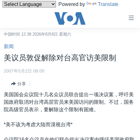
Powered by
Translate
无
障
碍
中国时间 12:38 2026年8月8日 星期六
主页
链
新闻
接
美国
美议员敦促解除对台高官访美限制
跳
中国
转
2007年5月2日 08:00
台湾
到
分享
内
港澳
容
美国国会众议院十几名众议员联合提出一项决议案，呼吁美
国际
跳
国政府取消对台湾高层官员来美国访问的限制。不过，国务
转
分类新闻
最新国际新闻
院高级官员表示，要解除这个限制有困难。
到
美中关系
印太
经济·金融·贸易
导
*美不该为考虑大陆而漠视台湾*
航
热点专题
中东
人权·法律·宗教
跳
众议院16名众议员在他们联合提出决议案中呼吁美国政府取