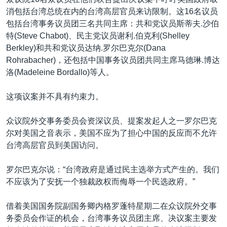
VOA视频
欧洲
科教·文娱·体健
白宫要闻
转
消包括台湾总统在内的台湾高层官员来访限制。这16名议员
到
VOA今日焦点
非洲
军事
国会报道
包括台湾事务议员团三名共同主席：共和党议员斯蒂夫.沙伯
检
特(Steve Chabot)、民主党议员谢利.伯克利(Shelley
中文广播
美洲
劳工
美中关系
索
Berkley)和共和党议员达纳.罗尔巴克尔(Dana
全球议题
环境
美国建国250周年
Rohrabacher)，还包括中国事务议员团共同主席马德琳.博达
关注我们
洛(Madeleine Bordallo)等人。
埃博拉疫情
美国之音专访
这项议案并不具有约束力。
重要讲话与声明
众议院外交事务委员会资深议员、提案发起人之一罗尔巴克
台海两岸关系
尔对美国之音表示，美国不应为了担心中国的反应而不允许
其他语言网站
台湾高层官员到美国访问。
南中国海争端
关注西藏
罗尔巴克尔说：“台湾政府是通过民主选举方式产生的。我们
不应该为了安抚一个独裁政权而侮辱一个民选政府。”
关注新疆
GEN Z 看美国
借着美国国务院副国务卿内格罗蓬特星期二在众议院外交事
务委员会作证的机会，台湾事务议员团主席、决议案主要发