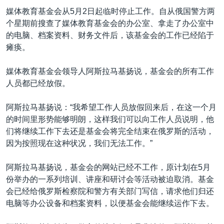
VOA视频
欧洲
科教·文娱·体健
白宫要闻
转
媒体教育基金会从5月2日起临时停止工作。自从俄国警方两
到
VOA今日焦点
非洲
军事
国会报道
个星期前搜查了媒体教育基金会的办公室、拿走了办公室中
检
的电脑、档案资料、财务文件后，该基金会的工作已经陷于
中文广播
美洲
劳工
美中关系
索
瘫痪。
全球议题
环境
美国建国250周年
关注我们
媒体教育基金会领导人阿斯拉马基扬说，基金会的所有工作
埃博拉疫情
人员都已经放假。
美国之音专访
阿斯拉马基扬说：“我希望工作人员放假回来后，在这一个月
重要讲话与声明
的时间里形势能够明朗，这样我们可以向工作人员说明，他
台海两岸关系
们将继续工作下去还是基金会将完全结束在俄罗斯的活动，
其他语言网站
因为按照现在这种状况，我们无法工作。”
南中国海争端
关注西藏
阿斯拉马基扬说，基金会的网站已经不工作，原计划在5月
份举办的一系列培训、讲座和研讨会等活动被迫取消。基金
关注新疆
会已经给俄罗斯检察院和警方有关部门写信，请求他们归还
GEN Z 看美国
电脑等办公设备和档案资料，以便基金会能继续运作下去。