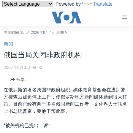
Powered by
Translate
无
障
碍
中国时间 15:54 2026年8月7日 星期五
主页
链
新闻
接
美国
俄国当局关闭非政府机构
跳
中国
转
2007年5月3日 08:00
台湾
到
分享
内
港澳
容
在俄罗斯的著名跨国非政府组织--媒体教育基金会在遭到警
国际
跳
方搜查后被迫停止工作，使俄罗斯地方新闻媒体遭到很大打
转
分类新闻
最新国际新闻
击。目前已经有两千多名俄国新闻工作者、文化界人士联名
到
上书总统普京，要他干预此事。
美中关系
印太
经济·金融·贸易
导
航
热点专题
中东
人权·法律·宗教
*被关机构已提出上诉*
跳