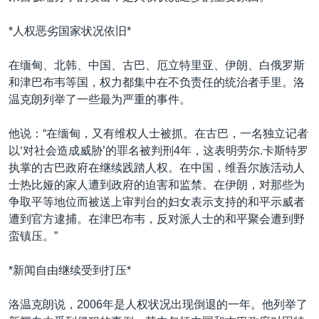
*人权恶劣国家状况依旧*
在缅甸、北韩、中国、古巴、厄立特里亚、伊朗、白俄罗斯
和津巴布韦等国，权力都集中在不负责任的统治者手里。洛
温克朗列举了一些最为严重的事件。
他说：“在缅甸，又有维权人士被抓。在古巴，一名独立记者
以‘对社会造成威胁’的罪名被判刑4年，这表明劳尔.卡斯特罗
执掌的古巴政府在继续践踏人权。在中国，维吾尔族活动人
士热比娅的家人遭到政府的迫害和监禁。在伊朗，对那些为
争取平等地位而被送上审判台的妇女表示支持的和平示威者
遭到官方逮捕。在津巴布韦，反对派人士的和平聚会遭到野
蛮镇压。”
*新闻自由继续受到打压*
洛温克朗说，2006年是人权状况出现倒退的一年。他列举了