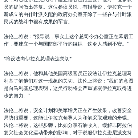
VOA视频
欧洲
科教·文娱·体健
白宫要闻
转
员的提问做出答复。这位参议员说，有报导说，伊拉克一个
到
VOA今日焦点
非洲
军事
国会报道
新成立的由什叶派支配的政府办公室开除了一些在与什叶派
检
民兵的战斗中很有成果的军官。
中文广播
美洲
劳工
美中关系
索
全球议题
环境
美国建国250周年
法伦上将说：“报导说，事实上这个总司令办公室正在幕后工
关注我们
作，要建立一个与国防部平行的组织，这令人感到不安。”
埃博拉疫情
美国之音专访
*将设法向伊拉克总理表达关切*
重要讲话与声明
法伦上将说，他和其他美国高级官员正设法让伊拉克总理马
台海两岸关系
利基了解他们对这一现象的关切。法伦上将说：“我们的意图
其他语言网站
是向马利基总理表明，这类行动将会严重减弱伊拉克取得进
南中国海争端
步的努力。”
关注西藏
法伦上将说，安全计划和美军增兵正在产生效果，改善安全
关注新疆
局势很重要，这能让伊拉克领导人为和解采取艰难的步骤。
GEN Z 看美国
法伦上将说，这些步骤，比如分享石油收入、缓解非阿拉伯
复兴社会党化运动带来的影响，对于说服伊拉克逊尼派支持