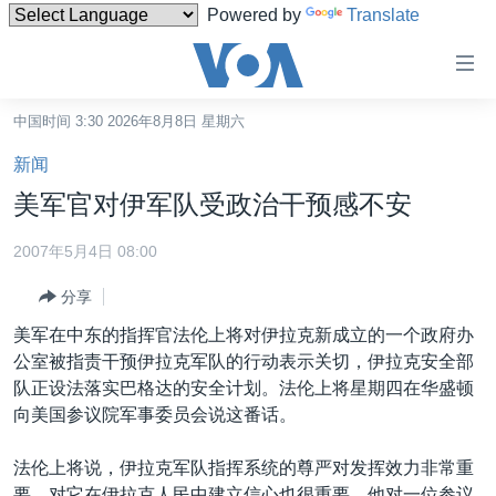
Powered by
Translate
无
障
碍
中国时间 3:30 2026年8月8日 星期六
主页
链
新闻
接
美国
美军官对伊军队受政治干预感不安
跳
中国
转
2007年5月4日 08:00
台湾
到
分享
内
港澳
容
美军在中东的指挥官法伦上将对伊拉克新成立的一个政府办
国际
跳
公室被指责干预伊拉克军队的行动表示关切，伊拉克安全部
转
分类新闻
最新国际新闻
队正设法落实巴格达的安全计划。法伦上将星期四在华盛顿
到
向美国参议院军事委员会说这番话。
美中关系
印太
经济·金融·贸易
导
航
热点专题
中东
人权·法律·宗教
法伦上将说，伊拉克军队指挥系统的尊严对发挥效力非常重
跳
要，对它在伊拉克人民中建立信心也很重要。他对一位参议