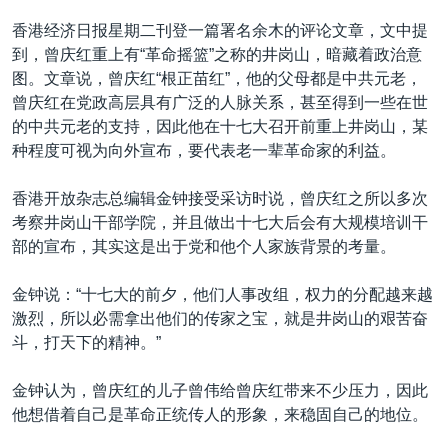
香港经济日报星期二刊登一篇署名余木的评论文章，文中提
到，曾庆红重上有“革命摇篮”之称的井岗山，暗藏着政治意
图。文章说，曾庆红“根正苗红”，他的父母都是中共元老，
曾庆红在党政高层具有广泛的人脉关系，甚至得到一些在世
的中共元老的支持，因此他在十七大召开前重上井岗山，某
种程度可视为向外宣布，要代表老一辈革命家的利益。
香港开放杂志总编辑金钟接受采访时说，曾庆红之所以多次
考察井岗山干部学院，并且做出十七大后会有大规模培训干
部的宣布，其实这是出于党和他个人家族背景的考量。
金钟说：“十七大的前夕，他们人事改组，权力的分配越来越
激烈，所以必需拿出他们的传家之宝，就是井岗山的艰苦奋
斗，打天下的精神。”
金钟认为，曾庆红的儿子曾伟给曾庆红带来不少压力，因此
他想借着自己是革命正统传人的形象，来稳固自己的地位。