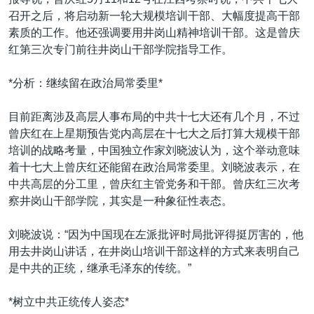
VOA视频
欧洲
科教·文娱·体健
白宫要闻
转
召开之后，将启动新一轮大规模培训干部、大幅度提高干部
到
VOA今日焦点
非洲
军事
国会报道
素质的工作。他还强调要用井岗山精神培训干部。这是曾庆
检
红第三次专门前往井岗山干部学院指导工作。
中文广播
美洲
劳工
美中关系
索
全球议题
环境
美国建国250周年
*分析：继续留在政治局常委里*
关注我们
埃博拉疫情
目前距离涉及高层人事布局的中共十七大还有几个月，不过
美国之音专访
曾庆红在上星期预告党内高层在十七大之后打算大规模干部
培训的战略考量，中国独立作家刘晓波认为，这个举动意味
重要讲话与声明
着十七大上曾庆红还能留在政治局常委里。刘晓波表示，在
台海两岸关系
中共高层的分工里，曾庆红主管党务和干部。曾庆红三次考
其他语言网站
察井岗山干部学院，其实是一种象征性表态。
南中国海争端
关注西藏
刘晓波说：“因为中国现在左派批评时局批评得挺厉害的，他
用去井岗山讲话，在井岗山培训干部这样的方式来表明自己
关注新疆
是中共的正统，继承毛泽东的传统。”
GEN Z 看美国
*树立中共正统传人姿态*