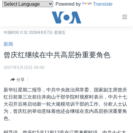
Powered by
Translate
无
障
碍
中国时间 0:32 2026年8月7日 星期五
主页
链
新闻
接
美国
曾庆红继续在中共高层扮重要角色
跳
中国
转
2007年5月15日 08:00
台湾
到
分享
内
港澳
容
新华社星期二报导，中共中央政治局常委、国家副主席曾庆
国际
跳
红日前第三次前往井岗山干部学院时视察时表示，中共十七
转
分类新闻
最新国际新闻
大召开后将启动新一轮大规模培训干部的工作。分析人士认
到
为，曾庆红的举动意味着他还会继续在党内高层扮演重要角
美中关系
印太
经济·金融·贸易
导
色。
航
热点专题
中东
人权·法律·宗教
跳
报导说，曾庆红5月11和12号在江西考察时说，中共十七大