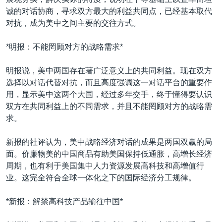
VOA视频
欧洲
科教·文娱·体健
白宫要闻
转
诚的对话协商，寻求双方最大的利益共同点，已经基本取代
到
VOA今日焦点
非洲
军事
国会报道
对抗，成为美中之间主要的交往方式。
检
中文广播
美洲
劳工
美中关系
索
*明报：不能罔顾对方的战略需求*
全球议题
环境
美国建国250周年
关注我们
明报说，美中两国存在著广泛意义上的共同利益。现在双方
埃博拉疫情
选择以对话代替对抗，而且高度强调这一对话平台的重要作
美国之音专访
用，显示美中这两个大国，经过多年交手，终于懂得要认识
双方在共同利益上的不同需求，并且不能罔顾对方的战略需
重要讲话与声明
求。
台海两岸关系
其他语言网站
新报的社评认为，美中战略经济对话的成果是两国双赢的局
南中国海争端
面。价廉物美的中国商品有助美国保持低通胀，高增长经济
关注西藏
周期，也有利于美国集中人力资源发展高科技和高增值行
业。这完全符合全球一体化之下的国际经济分工规律。
关注新疆
GEN Z 看美国
*新报：解禁高科技产品输往中国*