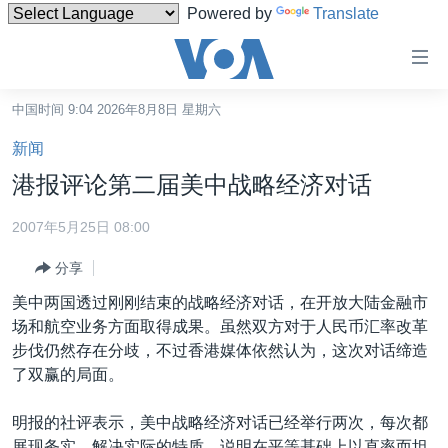
Powered by
Translate
无
障
碍
中国时间 9:04 2026年8月8日 星期六
主页
链
新闻
接
美国
港报评论第二届美中战略经济对话
跳
中国
转
2007年5月25日 08:00
台湾
到
分享
内
港澳
容
美中两国透过刚刚结束的战略经济对话，在开放大陆金融市
国际
跳
场和航空业务方面取得成果。虽然双方对于人民币汇率改革
转
分类新闻
最新国际新闻
步伐仍然存在分歧，不过香港媒体依然认为，这次对话缔造
到
了双赢的局面。
美中关系
印太
经济·金融·贸易
导
航
热点专题
中东
人权·法律·宗教
明报的社评表示，美中战略经济对话已经举行两次，每次都
跳
展现务实，解决实际的特质，说明在平等基础上以直率而坦