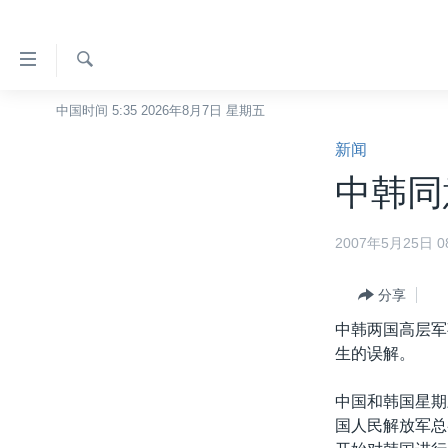
无
障
碍
检
中国时间 5:35 2026年8月7日 星期五
主页
索
链
新闻
美国
接
中韩同
中国
跳
转
台湾
2007年5月25日 08
到
港澳
内
容
分享
国际
跳
中韩两国高层军
分类新闻
最新国际新闻
转
生的误解。
到
美中关系
印太
经济·金融·贸易
导
中国和韩国星期
热点专题
中东
人权·法律·宗教
航
国人民解放军总
跳
VOA视频
欧洲
科教·文娱·体健
白宫要闻