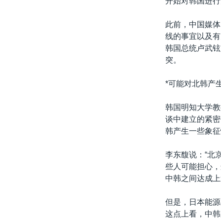
开始对韩国进行
转
VOA今日焦点
非洲
军事
国会报道
到
此前，中国媒体
检
中文广播
美洲
劳工
美中关系
线的事宜以及有
索
韩国总统卢武铉
全球议题
环境
美国建国250周年
突。
埃博拉疫情
*可能对北韩产
美国之音专访
重要讲话与声明
韩国明知大学教
谈中建立的紧密
台海两岸关系
韩产生一些象征
南中国海争端
李东馥说：“北
关注西藏
些人可能担心，
关注新疆
中韩之间达成上
GEN Z 看美国
但是，日本能源
这点上看，中韩