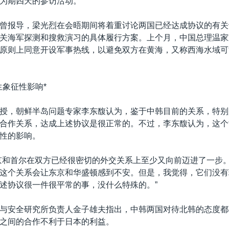
为期四天的参访活动。
曾报导，梁光烈在会晤期间将着重讨论两国已经达成协议的有关
关海军探测和搜救演习的具体履行方案。上个月，中国总理温家
原则上同意开设军事热线，以避免双方在黄海，又称西海水域可
生象征性影响*
授，朝鲜半岛问题专家李东馥认为，鉴于中韩目前的关系，特别
合作关系，达成上述协议是很正常的。不过，李东馥认为，这个
性的影响。
京和首尔在双方已经很密切的外交关系上至少又向前迈进了一步
这个关系会让东京和华盛顿感到不安。但是，我觉得，它们没有
述协议很一件很平常的事，没什么特殊的。”
与安全研究所负责人金子雄夫指出，中韩两国对待北韩的态度都
之间的合作不利于日本的利益。