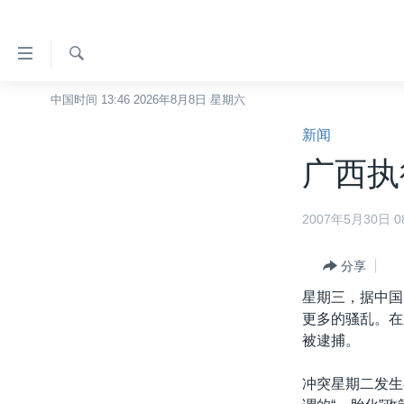
无
障
碍
检
中国时间 13:46 2026年8月8日 星期六
主页
索
链
新闻
美国
接
广西执
中国
跳
转
台湾
2007年5月30日 08
到
港澳
内
容
分享
国际
跳
星期三，据中国
分类新闻
最新国际新闻
转
更多的骚乱。在
到
美中关系
印太
经济·金融·贸易
被逮捕。
导
热点专题
中东
人权·法律·宗教
航
冲突星期二发生
跳
VOA视频
欧洲
科教·文娱·体健
白宫要闻