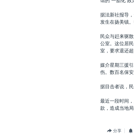
谓的“一胎化”
转
VOA今日焦点
非洲
军事
国会报道
到
据法新社报导，
检
中文广播
美洲
劳工
美中关系
发生在扬美镇。
索
全球议题
环境
美国建国250周年
民众与赶来驱散
埃博拉疫情
公室。这位居民
室，要求退还超
美国之音专访
重要讲话与声明
媒介星期三援引
伤。数百名保安
台海两岸关系
南中国海争端
据目击者说，民
关注西藏
最近一段时间，
关注新疆
款，造成当地局
GEN Z 看美国
分享