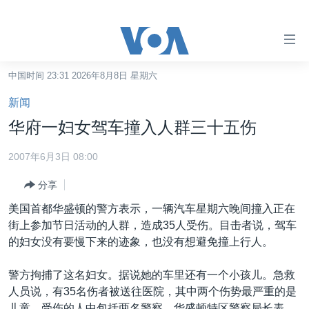
无
障
碍
中国时间 23:31 2026年8月8日 星期六
主页
链
新闻
接
美国
华府一妇女驾车撞入人群三十五伤
跳
中国
转
2007年6月3日 08:00
台湾
到
分享
内
港澳
容
美国首都华盛顿的警方表示，一辆汽车星期六晚间撞入正在
国际
跳
街上参加节日活动的人群，造成35人受伤。目击者说，驾车
转
分类新闻
最新国际新闻
的妇女没有要慢下来的迹象，也没有想避免撞上行人。
到
美中关系
印太
经济·金融·贸易
导
警方拘捕了这名妇女。据说她的车里还有一个小孩儿。急救
航
热点专题
中东
人权·法律·宗教
人员说，有35名伤者被送往医院，其中两个伤势最严重的是
跳
儿童。受伤的人中包括两名警察。华盛顿特区警察局长表