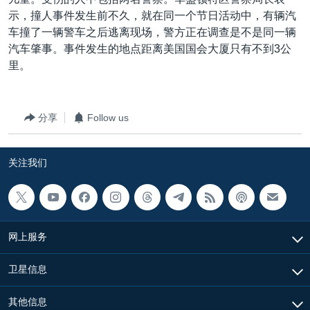
VOA视频
欧洲
科教·文娱·体健
白宫要闻
转
示，撞人事件发生前不久，就在同一个节日活动中，有辆汽
到
VOA今日焦点
非洲
军事
国会报道
车撞了一辆警车之后逃离现场，警方正在调查是不是同一辆
检
汽车肇事。事件发生的地点距离美国国会大厦只有不到3公
中文广播
美洲
劳工
美中关系
索
里。
全球议题
环境
美国建国250周年
关注我们
埃博拉疫情
分享
Follow us
美国之音专访
重要讲话与声明
关注我们
台海两岸关系
其他语言网站
南中国海争端
关注西藏
网上服务
关注新疆
卫星信息
GEN Z 看美国
其他信息