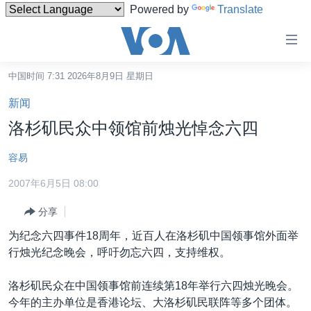
Powered by
Translate
无
障
碍
中国时间 7:31 2026年8月9日 星期日
主页
链
新闻
接
美国
洛杉矶民众中领馆前烛光悼念六四
跳
中国
转
容易
台湾
到
2007年6月5日 08:00
内
港澳
容
分享
国际
跳
为纪念六四事件18周年，近百人在洛杉矶中国领事馆外面举
转
分类新闻
最新国际新闻
行烛光纪念晚会，呼吁勿忘六四，支持维权。
到
美中关系
印太
经济·金融·贸易
导
洛杉矶民众在中国领事馆前连续第18年举行六四烛光晚会。
航
热点专题
中东
人权·法律·宗教
今年的主办单位是香港论坛、大洛杉矶民联阵等多个团体。
跳