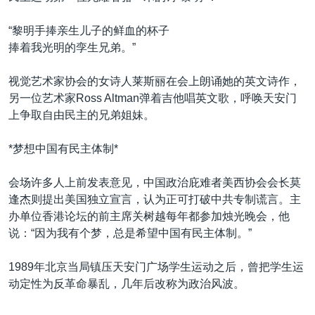
“黎明手捧亲生儿子的鲜血的杯子
捧着我光明的孪生兄弟。”
视觉艺术家协会的女诗人莱斯丽在会上朗诵她的英文诗作，
另一位艺术家Ross Altman弹着吉他唱英文歌，呼唤天安门
上争取自由民主的兄弟姐妹。
*梦想中国有民主体制*
会场许多人上前发表意见，中国政治庇难者美西协会会长莫
逢杰则提出美国独立宣言，认为正可打破中共专制谎言。主
办单位香港论坛的前主席关树越每年都参加烛光晚会，他
说：“因为我有个梦，总是希望中国有民主体制。”
1989年北京当局镇压天安门广场学生运动之后，曾把学生运
动定性为反革命暴乱，几年后改称为政治风波。