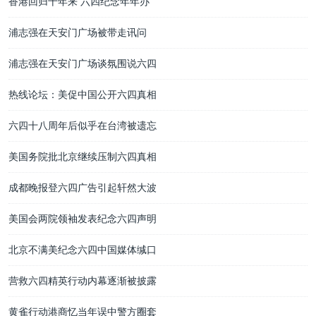
香港回归十年来 六四纪念年年办
浦志强在天安门广场被带走讯问
浦志强在天安门广场谈氛围说六四
热线论坛：美促中国公开六四真相
六四十八周年后似乎在台湾被遗忘
美国务院批北京继续压制六四真相
成都晚报登六四广告引起轩然大波
美国会两院领袖发表纪念六四声明
北京不满美纪念六四中国媒体缄口
营救六四精英行动内幕逐渐被披露
黄雀行动港商忆当年误中警方圈套