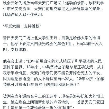
VOA视频
欧洲
科教·文娱·体健
白宫要闻
晚会开始先播放当年天安门广场民主运动的录影，放映到学
转
生市民受伤流血、天安门前坦克碾过之后帐篷散落的景象，
到
VOA今日焦点
非洲
军事
国会报道
现场许多人忍不住落泪。
检
中文广播
美洲
劳工
美中关系
索
*平反六四，支持维权*
全球议题
环境
美国建国250周年
关注我们
埃博拉疫情
昔日天安门广场上北大学生王丹，目前是哈佛大学的准博
士。他穿上香港六四烛光晚会的黑色T恤，上面写着平反六
美国之音专访
四，支持维权。
重要讲话与声明
他在会上说：“18年前用血洗的方式镇压了和平要求的人民，
台海两岸关系
其他语言网站
震惊了世界。18年来，中共坚持当初屠杀是正确决策，从未
南中国海争端
表示半点悔意。天安门母亲们仍不能公开悼念死去的子女。
因为理想被迫流亡的人不能探望自己家人。18年经济上的繁
关注西藏
荣就可以抹杀18年政治上的黑暗和落后吗？”
关注新疆
被列在当年通缉名单上的王超华，现在是洛杉矶加大的博士
GEN Z 看美国
生。她在晚会上朗诵新出版的六四诗集，一首是天安门爱国
民主运动第一位死难者骆一禾的诗“黎明”：