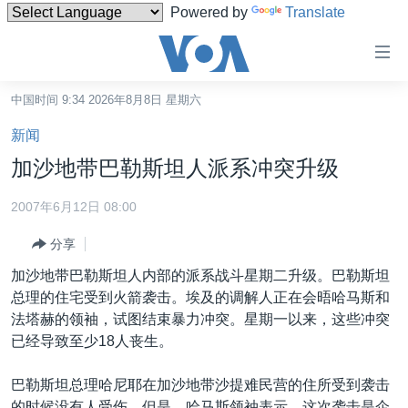
Powered by
Translate
无
障
碍
中国时间 9:34 2026年8月8日 星期六
主页
链
新闻
接
美国
加沙地带巴勒斯坦人派系冲突升级
跳
中国
转
2007年6月12日 08:00
台湾
到
分享
内
港澳
容
加沙地带巴勒斯坦人内部的派系战斗星期二升级。巴勒斯坦
国际
跳
总理的住宅受到火箭袭击。埃及的调解人正在会晤哈马斯和
转
分类新闻
最新国际新闻
法塔赫的领袖，试图结束暴力冲突。星期一以来，这些冲突
到
已经导致至少18人丧生。
美中关系
印太
经济·金融·贸易
导
航
热点专题
中东
人权·法律·宗教
巴勒斯坦总理哈尼耶在加沙地带沙提难民营的住所受到袭击
跳
的时候没有人受伤。但是，哈马斯领袖表示，这次袭击是企