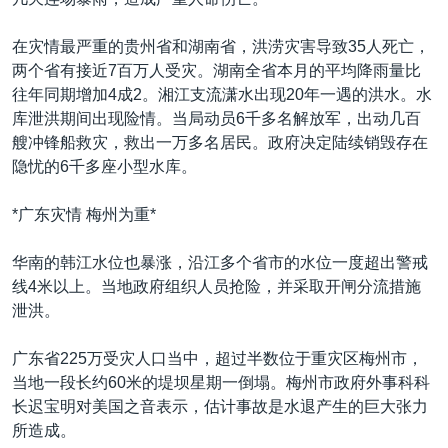
VOA视频
欧洲
科教·文娱·体健
白宫要闻
转
到
VOA今日焦点
非洲
军事
国会报道
在灾情最严重的贵州省和湖南省，洪涝灾害导致35人死亡，
检
两个省有接近7百万人受灾。湖南全省本月的平均降雨量比
中文广播
美洲
劳工
美中关系
索
往年同期增加4成2。湘江支流潇水出现20年一遇的洪水。水
全球议题
环境
美国建国250周年
库泄洪期间出现险情。当局动员6千多名解放军，出动几百
关注我们
艘冲锋船救灾，救出一万多名居民。政府决定陆续销毁存在
埃博拉疫情
隐忧的6千多座小型水库。
美国之音专访
*广东灾情 梅州为重*
重要讲话与声明
台海两岸关系
华南的韩江水位也暴涨，沿江多个省市的水位一度超出警戒
其他语言网站
线4米以上。当地政府组织人员抢险，并采取开闸分流措施
南中国海争端
泄洪。
关注西藏
广东省225万受灾人口当中，超过半数位于重灾区梅州市，
关注新疆
当地一段长约60米的堤坝星期一倒塌。梅州市政府外事科科
GEN Z 看美国
长迟宝明对美国之音表示，估计事故是水退产生的巨大张力
所造成。