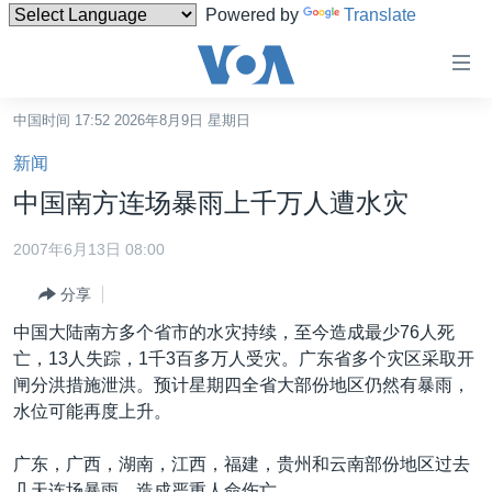
Powered by
Translate
无
障
碍
中国时间 17:52 2026年8月9日 星期日
主页
链
新闻
接
美国
中国南方连场暴雨上千万人遭水灾
跳
中国
转
2007年6月13日 08:00
台湾
到
分享
内
港澳
容
中国大陆南方多个省市的水灾持续，至今造成最少76人死
国际
跳
亡，13人失踪，1千3百多万人受灾。广东省多个灾区采取开
转
分类新闻
最新国际新闻
闸分洪措施泄洪。预计星期四全省大部份地区仍然有暴雨，
到
水位可能再度上升。
美中关系
印太
经济·金融·贸易
导
航
热点专题
中东
人权·法律·宗教
广东，广西，湖南，江西，福建，贵州和云南部份地区过去
跳
几天连场暴雨，造成严重人命伤亡。