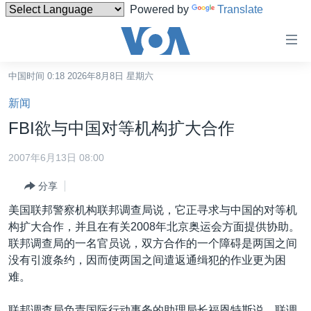
Powered by
Translate
无
障
碍
中国时间 0:18 2026年8月8日 星期六
主页
链
新闻
接
美国
FBI欲与中国对等机构扩大合作
跳
中国
转
2007年6月13日 08:00
台湾
到
分享
内
港澳
容
美国联邦警察机构联邦调查局说，它正寻求与中国的对等机
国际
跳
构扩大合作，并且在有关2008年北京奥运会方面提供协助。
转
分类新闻
最新国际新闻
联邦调查局的一名官员说，双方合作的一个障碍是两国之间
到
没有引渡条约，因而使两国之间遣返通缉犯的作业更为困
美中关系
印太
经济·金融·贸易
导
难。
航
热点专题
中东
人权·法律·宗教
跳
联邦调查局负责国际行动事务的助理局长福恩特斯说，联调