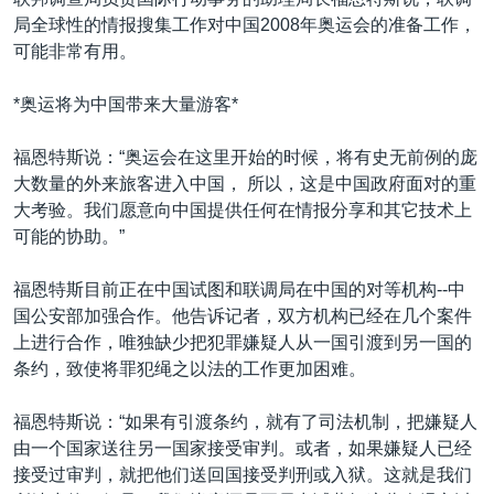
VOA视频
欧洲
科教·文娱·体健
白宫要闻
转
局全球性的情报搜集工作对中国2008年奥运会的准备工作，
到
VOA今日焦点
非洲
军事
国会报道
可能非常有用。
检
中文广播
美洲
劳工
美中关系
索
*奥运将为中国带来大量游客*
全球议题
环境
美国建国250周年
关注我们
福恩特斯说：“奥运会在这里开始的时候，将有史无前例的庞
埃博拉疫情
大数量的外来旅客进入中国， 所以，这是中国政府面对的重
美国之音专访
大考验。我们愿意向中国提供任何在情报分享和其它技术上
可能的协助。”
重要讲话与声明
台海两岸关系
福恩特斯目前正在中国试图和联调局在中国的对等机构--中
其他语言网站
国公安部加强合作。他告诉记者，双方机构已经在几个案件
南中国海争端
上进行合作，唯独缺少把犯罪嫌疑人从一国引渡到另一国的
关注西藏
条约，致使将罪犯绳之以法的工作更加困难。
关注新疆
福恩特斯说：“如果有引渡条约，就有了司法机制，把嫌疑人
GEN Z 看美国
由一个国家送往另一国家接受审判。或者，如果嫌疑人已经
接受过审判，就把他们送回国接受判刑或入狱。这就是我们