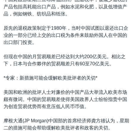
VOA视频
欧洲
科教·文娱·体健
白宫要闻
转
产品包括高耗能出口产品，例如水泥和化肥，以及低增值产
到
VOA今日焦点
非洲
军事
国会报道
品，例如钢铁、纺织品和纸张。
检
中文广播
美洲
劳工
美中关系
索
原先的退税政策制定于1980年，当时中国试图以退还出口企
全球议题
环境
美国建国250周年
业的一部分已经上交的出口税为条件来鼓励外国人在中国的
关注我们
出口部门投资。
埃博拉疫情
美国之音专访
但现在中国的月贸易顺差已经达到大约200亿美元。相比之
下，日本与合作夥伴的贸易顺差只有60至70亿美元。
重要讲话与声明
台海两岸关系
*专家：新措施可能会缓解欧美批评者的关切*
其他语言网站
南中国海争端
美国和欧洲的批评人士对廉价的中国产品大举流入欧美市场
关注西藏
颇有微词。中国的贸易顺差使得美国政界人士纷纷指责中国
为创造贸易优势而有意压低人民币币值。
关注新疆
GEN Z 看美国
摩根大通(JP Morgan)中国部的首席经济师龚方雄认为，星期
二的措施可能会帮助缓解欧美批评者和政客的关切。