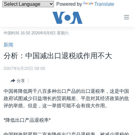
Powered by
Translate
无
障
碍
中国时间 16:50 2026年8月8日 星期六
主页
链
新闻
接
美国
分析：中国减出口退税或作用不大
跳
中国
转
2007年6月20日 08:00
台湾
到
分享
内
港澳
容
中国将降低两千八百多种出口产品的出口退税率，这是中国
国际
跳
政府试图减少日益增长的贸易顺差、平息对其经济政策的批
转
分类新闻
最新国际新闻
评的举措。但是，这一举措可能不会有很大作用。
到
美中关系
印太
经济·金融·贸易
导
*降低出口产品退税率*
航
热点专题
中东
人权·法律·宗教
跳
中国财政部星期二宣布降低出口产品退税率，被减少退税的