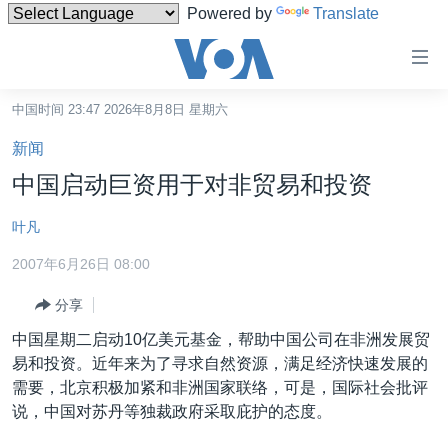
Powered by
Translate
无
障
碍
中国时间 23:47 2026年8月8日 星期六
主页
链
新闻
接
美国
中国启动巨资用于对非贸易和投资
跳
中国
转
叶凡
台湾
到
2007年6月26日 08:00
内
港澳
容
分享
国际
跳
中国星期二启动10亿美元基金，帮助中国公司在非洲发展贸
转
分类新闻
最新国际新闻
易和投资。近年来为了寻求自然资源，满足经济快速发展的
到
美中关系
印太
经济·金融·贸易
需要，北京积极加紧和非洲国家联络，可是，国际社会批评
导
说，中国对苏丹等独裁政府采取庇护的态度。
航
热点专题
中东
人权·法律·宗教
跳