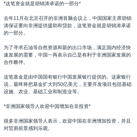
VOA视频
欧洲
科教·文娱·体健
白宫要闻
*这笔资金就是胡锦涛承诺的一部分*
转
到
VOA今日焦点
非洲
军事
国会报道
去年11月在北京召开的非洲首脑会议上，中国国家主席胡锦
检
中文广播
美洲
劳工
美中关系
涛保证要向非洲提供援助和贷款，这笔资金就是胡锦涛承诺
索
的一部分。
全球议题
环境
美国建国250周年
关注我们
埃博拉疫情
为了寻求石油等自然资源和新的出口市场，满足国内经济快
速发展的需要，中国一再表示自己是有利于非洲国家发展的
美国之音专访
合作夥伴。
重要讲话与声明
这笔基金是由中国国有银行中国发展银行提供的。这家银行
台海两岸关系
其他语言网站
说，最终将把基金扩大到50亿美元，主要开发项目包括基础
南中国海争端
设施、农业、基础工业和制造业等。
关注西藏
*非洲国家领导人欢迎中国增加在非投资*
关注新疆
很多非洲国家领导人表示，欢迎中国在非洲增加投资，并且
GEN Z 看美国
对贸易前景感到乐观。