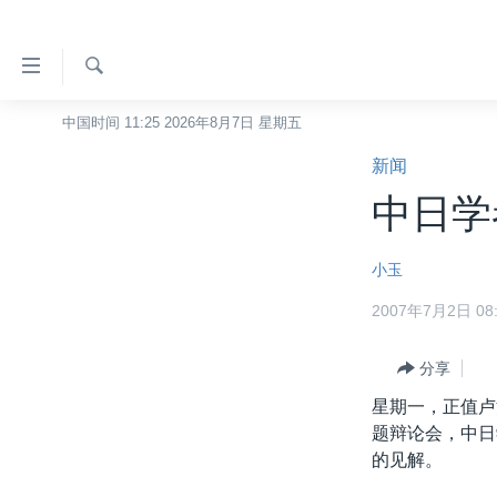
无
障
碍
检
中国时间 11:25 2026年8月7日 星期五
主页
索
链
新闻
美国
接
中日学
中国
跳
转
台湾
小玉
到
港澳
内
2007年7月2日 08:
容
国际
跳
分类新闻
分享
最新国际新闻
转
到
星期一，正值卢
美中关系
印太
经济·金融·贸易
导
题辩论会，中日
热点专题
中东
人权·法律·宗教
航
的见解。
跳
VOA视频
欧洲
科教·文娱·体健
白宫要闻