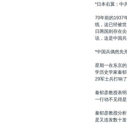
转
*日本右翼：中
VOA今日焦点
非洲
军事
国会报道
到
检
70年前的19
中文广播
美洲
劳工
美中关系
索
线，这已经被世
全球议题
环境
美国建国250周年
日两国则存在尖
说，这是中国共
埃博拉疫情
美国之音专访
*中国兵偶然先
重要讲话与声明
星期一在东京的
台海两岸关系
学历史学家秦郁
29军士兵打响
南中国海争端
关注西藏
秦郁彦教授表明
一行动不见得是
关注新疆
GEN Z 看美国
秦郁彦教授分析
是又连发数十发