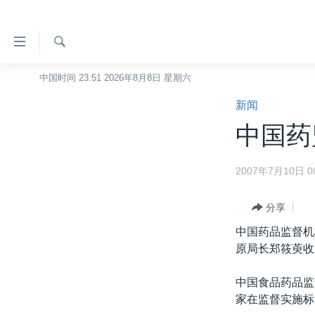
无
障
碍
检
中国时间 23:51 2026年8月8日 星期六
主页
索
链
新闻
美国
接
中国药
中国
跳
转
台湾
2007年7月10日 08
到
港澳
内
容
分享
国际
跳
中国药品监督机
分类新闻
最新国际新闻
转
原局长郑筱萸收
到
美中关系
印太
经济·金融·贸易
导
中国食品药品监
热点专题
中东
人权·法律·宗教
航
家在监督实施标
跳
VOA视频
欧洲
科教·文娱·体健
白宫要闻