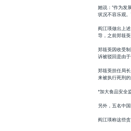
转
她说：“作为发
VOA今日焦点
非洲
军事
国会报道
到
状况不容乐观。
检
中文广播
美洲
劳工
美中关系
索
阎江瑛做出上述
全球议题
环境
美国建国250周年
导，之前郑筱萸
埃博拉疫情
郑筱萸因收受制
美国之音专访
诉被驳回是由于
重要讲话与声明
郑筱萸担任局长
台海两岸关系
来被执行死刑的
南中国海争端
*加大食品安全
关注西藏
关注新疆
另外，五名中国
GEN Z 看美国
阎江瑛称这些贪