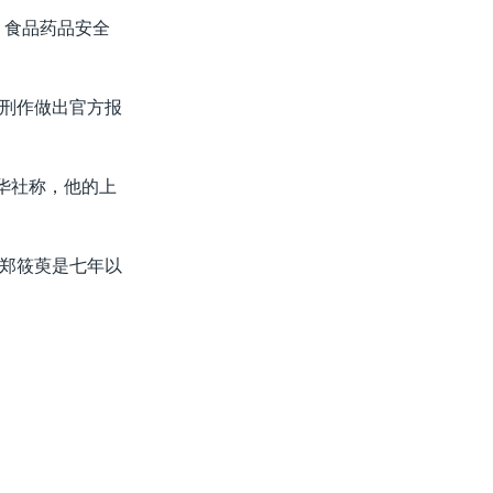
，食品药品安全
刑作做出官方报
华社称，他的上
郑筱萸是七年以
。