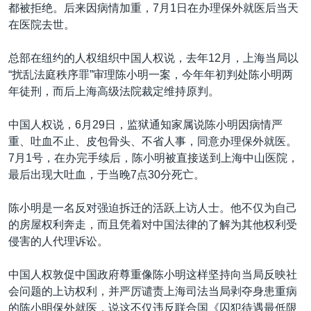
VOA视频
欧洲
科教·文娱·体健
白宫要闻
都被拒绝。后来因病情加重，7月1日在办理保外就医后当天
转
在医院去世。
到
VOA今日焦点
非洲
军事
国会报道
检
中文广播
美洲
劳工
美中关系
总部在纽约的人权组织中国人权说，去年12月，上海当局以
索
“扰乱法庭秩序罪”审理陈小明一案，今年年初判处陈小明两
全球议题
环境
美国建国250周年
年徒刑，而后上海高级法院裁定维持原判。
关注我们
埃博拉疫情
中国人权说，6月29日，监狱通知家属说陈小明因病情严
美国之音专访
重、吐血不止、皮包骨头、不省人事，同意办理保外就医。
重要讲话与声明
7月1号，在办完手续后，陈小明被直接送到上海中山医院，
最后出现大吐血，于当晚7点30分死亡。
台海两岸关系
其他语言网站
南中国海争端
陈小明是一名反对强迫拆迁的活跃上访人士。他不仅为自己
的房屋权利奔走，而且凭着对中国法律的了解为其他权利受
关注西藏
侵害的人代理诉讼。
关注新疆
中国人权敦促中国政府尊重像陈小明这样坚持向当局反映社
GEN Z 看美国
会问题的上访权利，并严厉谴责上海司法当局剥夺身患重病
的陈小明保外就医，说这不仅违反联合国《囚犯待遇最低限