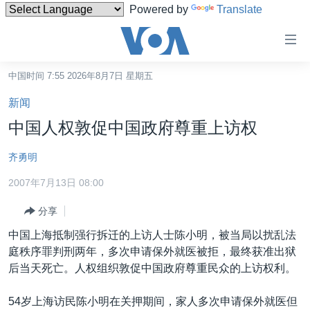
Powered by
Translate
无
障
碍
中国时间 7:55 2026年8月7日 星期五
主页
链
新闻
接
美国
中国人权敦促中国政府尊重上访权
跳
中国
转
齐勇明
台湾
到
2007年7月13日 08:00
内
港澳
容
分享
国际
跳
中国上海抵制强行拆迁的上访人士陈小明，被当局以扰乱法
转
分类新闻
最新国际新闻
庭秩序罪判刑两年，多次申请保外就医被拒，最终获准出狱
到
美中关系
印太
经济·金融·贸易
后当天死亡。人权组织敦促中国政府尊重民众的上访权利。
导
航
热点专题
中东
人权·法律·宗教
54岁上海访民陈小明在关押期间，家人多次申请保外就医但
跳