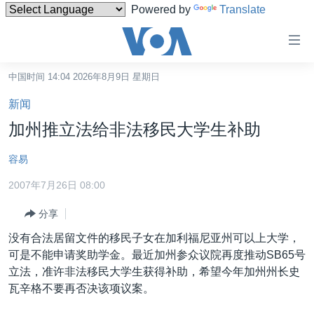
Powered by
Translate
无
障
碍
中国时间 14:04 2026年8月9日 星期日
主页
链
新闻
接
美国
加州推立法给非法移民大学生补助
跳
中国
转
容易
台湾
到
2007年7月26日 08:00
内
港澳
容
分享
国际
跳
没有合法居留文件的移民子女在加利福尼亚州可以上大学，
转
分类新闻
最新国际新闻
可是不能申请奖助学金。最近加州参众议院再度推动SB65号
到
美中关系
印太
经济·金融·贸易
立法，准许非法移民大学生获得补助，希望今年加州州长史
导
瓦辛格不要再否决该项议案。
航
热点专题
中东
人权·法律·宗教
跳