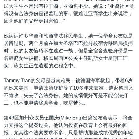
民大学生不是只有拉丁裔，亚裔也不少。她说：“亚裔社区觉
得没有合法身份是很羞耻的事，很难让亚裔学生出来说话，
因为他们的父母更很害怕。”
她认识许多华裔和韩裔非法移民学生，她一位华裔女友就是
居留过期。两个月前在加大圣塔巴巴拉分校宿舍移民局搜捕
时，她的女友恰巧不在逃过一劫，但是全宿舍查验身份是一
名韩裔女生被捕。移民局西区公关主任凯斯女士星期三证
实，该女生正在遣返的过程之中。
Tammy Tran的父母是越南难民，被德国海军救起，带着6岁
的她来美国，申请政治庇护等了10多年未获准，遣返德国又
不肯收，失去了合法身份。她的成绩很好可是不能合法打
工，也不能申请奖助学金，吃尽苦头。
第49区加州众议员伍国庆(Mike Eng)出席发布会表示，将全
力支持这个提案过关。他认为投资在教育上会有最好的回
报，尤其这个法案要求不多，只是帮助那些成绩优秀的年轻