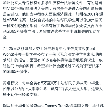
VOA视频
欧洲
科教·文娱·体健
白宫要闻
加州公立大专院校有许多学生没有合法居留文件，有的是当
转
初父母带他们非法进入美国，有的是合法进入美国但是后来
到
VOA今日焦点
非洲
军事
国会报道
居留过期。他们当中很多人面临经济困难。加州在2001年通
检
中文广播
美洲
劳工
美中关系
过AB540法案，让符合资格的非法移民学生可以像加州居民
索
一样支付较低的学费，今年有拉丁裔和华裔参众议员合力推
全球议题
环境
美国建国250周年
动SB65号提案立法，希望准许这些学生申请相关的奖助学
关注我们
埃博拉疫情
金。
美国之音专访
7月25日洛杉矶加大劳工研究教育中心主任黄道权(Kent
重要讲话与声明
Wong)带领一批学生公布了一份《无合法文件学生未实现的
梦想》的报告，里面有10多名各族裔学生勇敢现身说法，叙
台海两岸关系
其他语言网站
述他们上学的困苦，希望加州议会能通过又名为“梦想法案”
南中国海争端
的SB65号提案。
关注西藏
黄道权说，每年全美有5万至6万非法移民子弟从高中毕业，
关注新疆
如果以4成的上大学率计算，就有2万多人进入大学。这些人
得不到任何经济支持。
GEN Z 看美国
刚从加大毕业的越裔学生Tammy Tran告诉美国之音，非法移