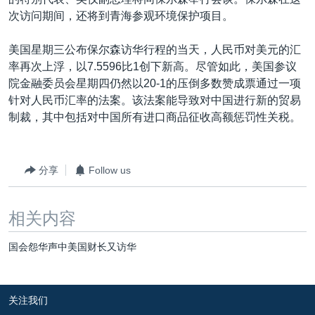
VOA视频
欧洲
科教·文娱·体健
白宫要闻
转
次访问期间，还将到青海参观环境保护项目。
到
VOA今日焦点
非洲
军事
国会报道
检
美国星期三公布保尔森访华行程的当天，人民币对美元的汇
中文广播
美洲
劳工
美中关系
索
率再次上浮，以7.5596比1创下新高。尽管如此，美国参议
全球议题
环境
美国建国250周年
院金融委员会星期四仍然以20-1的压倒多数赞成票通过一项
关注我们
针对人民币汇率的法案。该法案能导致对中国进行新的贸易
埃博拉疫情
制裁，其中包括对中国所有进口商品征收高额惩罚性关税。
美国之音专访
重要讲话与声明
分享
Follow us
台海两岸关系
其他语言网站
南中国海争端
相关内容
关注西藏
国会怨华声中美国财长又访华
关注新疆
GEN Z 看美国
关注我们