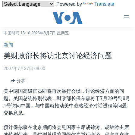
Powered by
Translate
无
障
碍
中国时间 13:16 2026年8月7日 星期五
主页
链
新闻
接
美国
美财政部长将访北京讨论经济问题
跳
中国
转
2007年7月27日 08:00
台湾
到
分享
内
港澳
容
美中两国高级官员即将再次举行会谈，讨论经济方面的问
国际
跳
题。美国总统特别代表、财政部长保尔森将于7月29号到8月
转
分类新闻
最新国际新闻
1号访问中国，与中国就推动美中战略经济对话进程等问题
到
交换意见。
美中关系
印太
经济·金融·贸易
导
航
热点专题
中东
人权·法律·宗教
预计保尔森在北京期间将会见国家主席胡锦涛。胡锦涛主席
跳
的特别代表、吴仪副总理将同保尔森举行会谈。保尔森在这